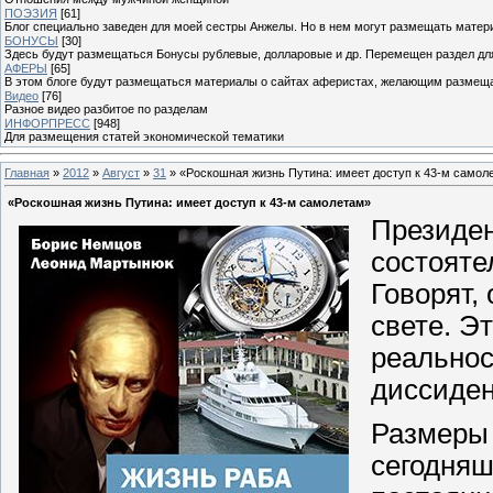
ПОЭЗИЯ
[61]
Блог специально заведен для моей сестры Анжелы. Но в нем могут размещать матери
БОНУСЫ
[30]
Здесь будут размещаться Бонусы рублевые, долларовые и др. Перемещен раздел дл
АФЕРЫ
[65]
В этом блоге будут размещаться материалы о сайтах аферистах, желающим размещат
Видео
[76]
Разное видео разбитое по разделам
ИНФОРПРЕСС
[948]
Для размещения статей экономической тематики
Главная
»
2012
»
Август
»
31
» «Роскошная жизнь Путина: имеет доступ к 43-м самол
«Роскошная жизнь Путина: имеет доступ к 43-м самолетам»
Президен
состояте
Говорят,
свете. Э
реальнос
диссиден
Размеры 
сегодняш