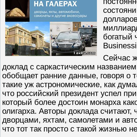
постоянн
состояни
долларов
миллиард
богатый 
Businessi
Сейчас ж
доклад с саркастическим названием
обобщает ранние данные, говоря о то
такие уж астрономические, как дума
что российский президент успел пр
который более достоин монарха как
олигарха. Авторы доклада считают, 
дворцами, яхтам, самолетами и авт
что тот так просто с такой жизнью н