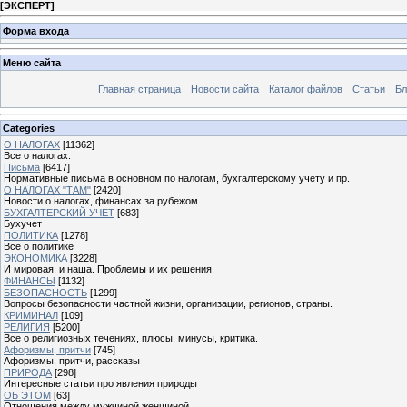
[
ЭКСПЕРТ
]
Форма входа
Меню сайта
Главная страница
Новости сайта
Каталог файлов
Статьи
Бл
Categories
О НАЛОГАХ
[11362]
Все о налогах.
Письма
[6417]
Нормативные письма в основном по налогам, бухгалтерскому учету и пр.
О НАЛОГАХ "ТАМ"
[2420]
Новости о налогах, финансах за рубежом
БУХГАЛТЕРСКИЙ УЧЕТ
[683]
Бухучет
ПОЛИТИКА
[1278]
Все о политике
ЭКОНОМИКА
[3228]
И мировая, и наша. Проблемы и их решения.
ФИНАНСЫ
[1132]
БЕЗОПАСНОСТЬ
[1299]
Вопросы безопасности частной жизни, организации, регионов, страны.
КРИМИНАЛ
[109]
РЕЛИГИЯ
[5200]
Все о религиозных течениях, плюсы, минусы, критика.
Афоризмы, притчи
[745]
Афоризмы, притчи, рассказы
ПРИРОДА
[298]
Интересные статьи про явления природы
ОБ ЭТОМ
[63]
Отношения между мужчиной женщиной