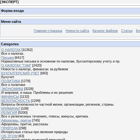
[
ЭКСПЕРТ
]
Форма входа
Меню сайта
Главная страница
Новости сайта
Каталог файлов
Статьи
Бл
Categories
О НАЛОГАХ
[11362]
Все о налогах.
Письма
[6417]
Нормативные письма в основном по налогам, бухгалтерскому учету и пр.
О НАЛОГАХ "ТАМ"
[2420]
Новости о налогах, финансах за рубежом
БУХГАЛТЕРСКИЙ УЧЕТ
[683]
Бухучет
ПОЛИТИКА
[1278]
Все о политике
ЭКОНОМИКА
[3228]
И мировая, и наша. Проблемы и их решения.
ФИНАНСЫ
[1132]
БЕЗОПАСНОСТЬ
[1299]
Вопросы безопасности частной жизни, организации, регионов, страны.
КРИМИНАЛ
[109]
РЕЛИГИЯ
[5200]
Все о религиозных течениях, плюсы, минусы, критика.
Афоризмы, притчи
[745]
Афоризмы, притчи, рассказы
ПРИРОДА
[298]
Интересные статьи про явления природы
ОБ ЭТОМ
[63]
Отношения между мужчиной женщиной