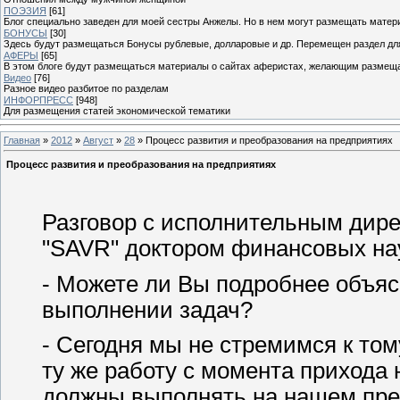
ПОЭЗИЯ
[61]
Блог специально заведен для моей сестры Анжелы. Но в нем могут размещать матери
БОНУСЫ
[30]
Здесь будут размещаться Бонусы рублевые, долларовые и др. Перемещен раздел дл
АФЕРЫ
[65]
В этом блоге будут размещаться материалы о сайтах аферистах, желающим размещат
Видео
[76]
Разное видео разбитое по разделам
ИНФОРПРЕСС
[948]
Для размещения статей экономической тематики
Главная
»
2012
»
Август
»
28
» Процесс развития и преобразования на предприятиях
Процесс развития и преобразования на предприятиях
Разговор с исполнительным дир
"SAVR" доктором финансовых на
- Можете ли Вы подробнее объяс
выполнении задач?
- Сегодня мы не стремимся к том
ту же работу с момента прихода 
должны выполнять на нашем пре