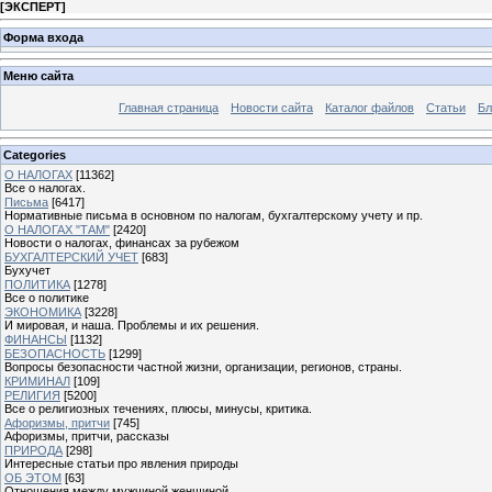
[
ЭКСПЕРТ
]
Форма входа
Меню сайта
Главная страница
Новости сайта
Каталог файлов
Статьи
Бл
Categories
О НАЛОГАХ
[11362]
Все о налогах.
Письма
[6417]
Нормативные письма в основном по налогам, бухгалтерскому учету и пр.
О НАЛОГАХ "ТАМ"
[2420]
Новости о налогах, финансах за рубежом
БУХГАЛТЕРСКИЙ УЧЕТ
[683]
Бухучет
ПОЛИТИКА
[1278]
Все о политике
ЭКОНОМИКА
[3228]
И мировая, и наша. Проблемы и их решения.
ФИНАНСЫ
[1132]
БЕЗОПАСНОСТЬ
[1299]
Вопросы безопасности частной жизни, организации, регионов, страны.
КРИМИНАЛ
[109]
РЕЛИГИЯ
[5200]
Все о религиозных течениях, плюсы, минусы, критика.
Афоризмы, притчи
[745]
Афоризмы, притчи, рассказы
ПРИРОДА
[298]
Интересные статьи про явления природы
ОБ ЭТОМ
[63]
Отношения между мужчиной женщиной