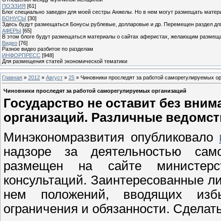
ПОЭЗИЯ
[61]
Блог специально заведен для моей сестры Анжелы. Но в нем могут размещать матери
БОНУСЫ
[30]
Здесь будут размещаться Бонусы рублевые, долларовые и др. Перемещен раздел дл
АФЕРЫ
[65]
В этом блоге будут размещаться материалы о сайтах аферистах, желающим размещат
Видео
[76]
Разное видео разбитое по разделам
ИНФОРПРЕСС
[948]
Для размещения статей экономической тематики
Главная
»
2012
»
Август
»
25
» Чиновники проследят за работой саморегулируемых о
Чиновники проследят за работой саморегулируемых организаций
Государство не оставит без вни
организаций. Различные ведомств
Минэкономразвития опубликовало
надзоре за деятельностью само
размещен на сайте министер
консультаций. Заинтересованные ли
нем положений, вводящих изб
ограничения и обязанности. Сделать