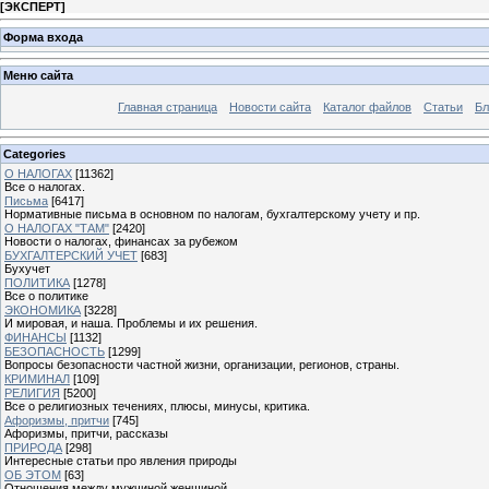
[
ЭКСПЕРТ
]
Форма входа
Меню сайта
Главная страница
Новости сайта
Каталог файлов
Статьи
Бл
Categories
О НАЛОГАХ
[11362]
Все о налогах.
Письма
[6417]
Нормативные письма в основном по налогам, бухгалтерскому учету и пр.
О НАЛОГАХ "ТАМ"
[2420]
Новости о налогах, финансах за рубежом
БУХГАЛТЕРСКИЙ УЧЕТ
[683]
Бухучет
ПОЛИТИКА
[1278]
Все о политике
ЭКОНОМИКА
[3228]
И мировая, и наша. Проблемы и их решения.
ФИНАНСЫ
[1132]
БЕЗОПАСНОСТЬ
[1299]
Вопросы безопасности частной жизни, организации, регионов, страны.
КРИМИНАЛ
[109]
РЕЛИГИЯ
[5200]
Все о религиозных течениях, плюсы, минусы, критика.
Афоризмы, притчи
[745]
Афоризмы, притчи, рассказы
ПРИРОДА
[298]
Интересные статьи про явления природы
ОБ ЭТОМ
[63]
Отношения между мужчиной женщиной