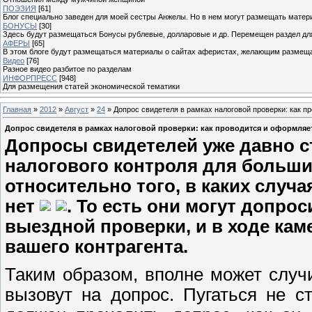
ПОЭЗИЯ
[61]
Блог специально заведен для моей сестры Анжелы. Но в нем могут размещать матери
БОНУСЫ
[30]
Здесь будут размещаться Бонусы рублевые, долларовые и др. Перемещен раздел дл
АФЕРЫ
[65]
В этом блоге будут размещаться материалы о сайтах аферистах, желающим размещат
Видео
[76]
Разное видео разбитое по разделам
ИНФОРПРЕСС
[948]
Для размещения статей экономической тематики
Главная
»
2012
»
Август
»
24
» Допрос свидетеля в рамках налоговой проверки: как п
Допрос свидетеля в рамках налоговой проверки: как проводится и оформляе
Допросы свидетелей уже давно 
налогового контроля для больши
относительно того, в каких случ
нет
. То есть они могут допрос
выездной проверки, и в ходе кам
вашего контрагента.
Таким образом, вполне может случи
вызовут на допрос. Пугаться не ст