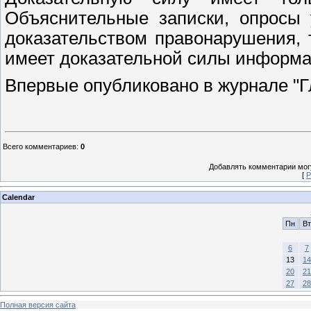
Объяснительные записки, опросы 
доказательством правонарушения, т
имеет доказательной силы информа
Впервые опубликовано в журнале "Гл
Всего комментариев
:
0
Добавлять комментарии могу
[
Р
Calendar
Пн
Вт
6
7
13
14
20
21
27
28
Полная версия сайта