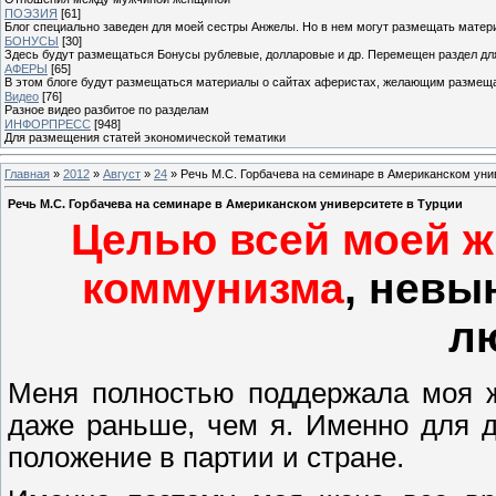
ПОЭЗИЯ
[61]
Блог специально заведен для моей сестры Анжелы. Но в нем могут размещать матери
БОНУСЫ
[30]
Здесь будут размещаться Бонусы рублевые, долларовые и др. Перемещен раздел дл
АФЕРЫ
[65]
В этом блоге будут размещаться материалы о сайтах аферистах, желающим размещат
Видео
[76]
Разное видео разбитое по разделам
ИНФОРПРЕСС
[948]
Для размещения статей экономической тематики
Главная
»
2012
»
Август
»
24
» Речь М.С. Горбачева на семинаре в Американском уни
Речь М.С. Горбачева на семинаре в Американском университете в Турции
Целью всей моей ж
коммунизма
, невы
л
Меня полностью поддержала моя ж
даже раньше, чем я. Именно для д
положение в партии и стране.