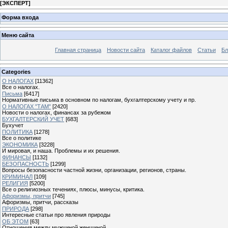
[
ЭКСПЕРТ
]
Форма входа
Меню сайта
Главная страница
Новости сайта
Каталог файлов
Статьи
Бл
Categories
О НАЛОГАХ
[11362]
Все о налогах.
Письма
[6417]
Нормативные письма в основном по налогам, бухгалтерскому учету и пр.
О НАЛОГАХ "ТАМ"
[2420]
Новости о налогах, финансах за рубежом
БУХГАЛТЕРСКИЙ УЧЕТ
[683]
Бухучет
ПОЛИТИКА
[1278]
Все о политике
ЭКОНОМИКА
[3228]
И мировая, и наша. Проблемы и их решения.
ФИНАНСЫ
[1132]
БЕЗОПАСНОСТЬ
[1299]
Вопросы безопасности частной жизни, организации, регионов, страны.
КРИМИНАЛ
[109]
РЕЛИГИЯ
[5200]
Все о религиозных течениях, плюсы, минусы, критика.
Афоризмы, притчи
[745]
Афоризмы, притчи, рассказы
ПРИРОДА
[298]
Интересные статьи про явления природы
ОБ ЭТОМ
[63]
Отношения между мужчиной женщиной