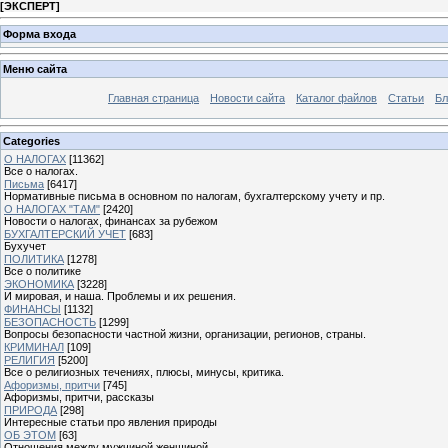
[
ЭКСПЕРТ
]
Форма входа
Меню сайта
Главная страница
Новости сайта
Каталог файлов
Статьи
Бл
Categories
О НАЛОГАХ
[11362]
Все о налогах.
Письма
[6417]
Нормативные письма в основном по налогам, бухгалтерскому учету и пр.
О НАЛОГАХ "ТАМ"
[2420]
Новости о налогах, финансах за рубежом
БУХГАЛТЕРСКИЙ УЧЕТ
[683]
Бухучет
ПОЛИТИКА
[1278]
Все о политике
ЭКОНОМИКА
[3228]
И мировая, и наша. Проблемы и их решения.
ФИНАНСЫ
[1132]
БЕЗОПАСНОСТЬ
[1299]
Вопросы безопасности частной жизни, организации, регионов, страны.
КРИМИНАЛ
[109]
РЕЛИГИЯ
[5200]
Все о религиозных течениях, плюсы, минусы, критика.
Афоризмы, притчи
[745]
Афоризмы, притчи, рассказы
ПРИРОДА
[298]
Интересные статьи про явления природы
ОБ ЭТОМ
[63]
Отношения между мужчиной женщиной