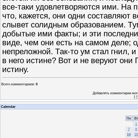
все-таки удовлетворяются ими. На 
что, кажется, они одни составляют в
слывет солидным образованием. Ту
добытые ими факты; и эти последни
виде, чем они есть на самом деле; 
непреложной. Так-то ум стал гнил, и
в него истине? Вот и не веруют они 
истину.
Всего комментариев
:
0
Добавлять комментарии могу
[
Р
Calendar
Пн
Вт
1
7
8
14
15