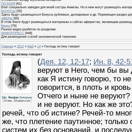
ПОЭЗИЯ
[61]
Блог специально заведен для моей сестры Анжелы. Но в нем могут размещать матери
БОНУСЫ
[30]
Здесь будут размещаться Бонусы рублевые, долларовые и др. Перемещен раздел дл
АФЕРЫ
[65]
В этом блоге будут размещаться материалы о сайтах аферистах, желающим размещат
Видео
[76]
Разное видео разбитое по разделам
ИНФОРПРЕСС
[948]
Для размещения статей экономической тематики
Главная
»
2012
»
Май
»
14
» Господь истину говорит
Господь истину говорит
(
Дея. 12, 12-17
;
Ин. 8, 42-5
веруют в Него, чем бы вы 
как Я истину говорю, то н
говорится, в плоть и кров
Отчего и ныне не веруют? 
и не веруют. Но как же это
речей, что об истине? Речей-то мног
же, что плетение паутинное; только
систем их без оснований, и последу