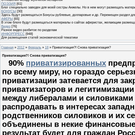
ПОЭЗИЯ
[61]
Блог специально заведен для моей сестры Анжелы. Но в нем могут размещать матери
БОНУСЫ
[30]
Здесь будут размещаться Бонусы рублевые, долларовые и др. Перемещен раздел дл
АФЕРЫ
[65]
В этом блоге будут размещаться материалы о сайтах аферистах, желающим размещат
Видео
[76]
Разное видео разбитое по разделам
ИНФОРПРЕСС
[948]
Для размещения статей экономической тематики
Главная
»
2012
»
Февраль
»
18
» Приватизация?! Снова приватизация?
Приватизация?! Снова приватизация?
90%
приватизированных
предпр
по всему миру, но гораздо серьез
приватизации затевается для за
приватизаторов и легитимизации 
между либералами и силовиками и
распродавать в интересах западн
родственников силовиков и их с
объединены в некие финансовые 
результат будет для граждан Рос