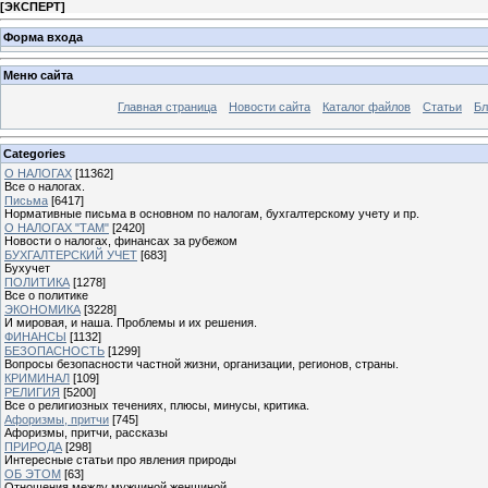
[
ЭКСПЕРТ
]
Форма входа
Меню сайта
Главная страница
Новости сайта
Каталог файлов
Статьи
Бл
Categories
О НАЛОГАХ
[11362]
Все о налогах.
Письма
[6417]
Нормативные письма в основном по налогам, бухгалтерскому учету и пр.
О НАЛОГАХ "ТАМ"
[2420]
Новости о налогах, финансах за рубежом
БУХГАЛТЕРСКИЙ УЧЕТ
[683]
Бухучет
ПОЛИТИКА
[1278]
Все о политике
ЭКОНОМИКА
[3228]
И мировая, и наша. Проблемы и их решения.
ФИНАНСЫ
[1132]
БЕЗОПАСНОСТЬ
[1299]
Вопросы безопасности частной жизни, организации, регионов, страны.
КРИМИНАЛ
[109]
РЕЛИГИЯ
[5200]
Все о религиозных течениях, плюсы, минусы, критика.
Афоризмы, притчи
[745]
Афоризмы, притчи, рассказы
ПРИРОДА
[298]
Интересные статьи про явления природы
ОБ ЭТОМ
[63]
Отношения между мужчиной женщиной