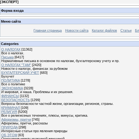
[
ЭКСПЕРТ
]
Форма входа
Меню сайта
Главная страница
Новости сайта
Каталог файлов
Статьи
Бл
Categories
О НАЛОГАХ
[11362]
Все о налогах.
Письма
[6417]
Нормативные письма в основном по налогам, бухгалтерскому учету и пр.
О НАЛОГАХ "ТАМ"
[2420]
Новости о налогах, финансах за рубежом
БУХГАЛТЕРСКИЙ УЧЕТ
[683]
Бухучет
ПОЛИТИКА
[1278]
Все о политике
ЭКОНОМИКА
[3228]
И мировая, и наша. Проблемы и их решения.
ФИНАНСЫ
[1132]
БЕЗОПАСНОСТЬ
[1299]
Вопросы безопасности частной жизни, организации, регионов, страны.
КРИМИНАЛ
[109]
РЕЛИГИЯ
[5200]
Все о религиозных течениях, плюсы, минусы, критика.
Афоризмы, притчи
[745]
Афоризмы, притчи, рассказы
ПРИРОДА
[298]
Интересные статьи про явления природы
ОБ ЭТОМ
[63]
Отношения между мужчиной женщиной