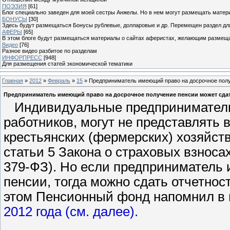
ПОЭЗИЯ
[61]
Блог специально заведен для моей сестры Анжелы. Но в нем могут размещать матери
БОНУСЫ
[30]
Здесь будут размещаться Бонусы рублевые, долларовые и др. Перемещен раздел дл
АФЕРЫ
[65]
В этом блоге будут размещаться материалы о сайтах аферистах, желающим размещат
Видео
[76]
Разное видео разбитое по разделам
ИНФОРПРЕСС
[948]
Для размещения статей экономической тематики
Главная
»
2012
»
Февраль
»
15
» Предприниматель имеющий право на досрочное получ
Предприниматель имеющий право на досрочное получение пенсии может сдать
Индивидуальные предприниматели,
работников, могут не представлять в
крестьянских (фермерских) хозяйств)
статьи 5 Закона о страховых взносах
379-ФЗ). Но если предприниматель 
пенсии, тогда можно сдать отчетност
этом Пенсионный фонд напомнил в
2012 года (см. далее).