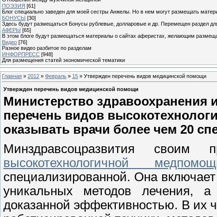
ПОЭЗИЯ
[61]
Блог специально заведен для моей сестры Анжелы. Но в нем могут размещать матери
БОНУСЫ
[30]
Здесь будут размещаться Бонусы рублевые, долларовые и др. Перемещен раздел дл
АФЕРЫ
[65]
В этом блоге будут размещаться материалы о сайтах аферистах, желающим размещат
Видео
[76]
Разное видео разбитое по разделам
ИНФОРПРЕСС
[948]
Для размещения статей экономической тематики
Главная
»
2012
»
Февраль
»
15
» Утвержден перечень видов медицинской помощи
Утвержден перечень видов медицинской помощи
Министерство здравоохранения и
перечень видов высокотехнологи
оказывать врачи более чем 20 сп
Минздравсоцразвития своим 
высокотехнологичной медпомощ
специализированной. Она включает
уникальных методов лечения, а
доказанной эффективностью. В их ч