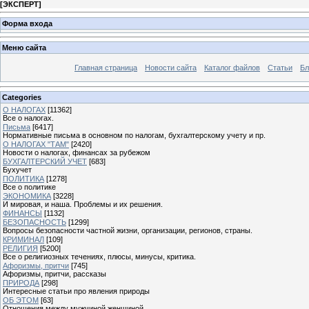
[
ЭКСПЕРТ
]
Форма входа
Меню сайта
Главная страница
Новости сайта
Каталог файлов
Статьи
Бл
Categories
О НАЛОГАХ
[11362]
Все о налогах.
Письма
[6417]
Нормативные письма в основном по налогам, бухгалтерскому учету и пр.
О НАЛОГАХ "ТАМ"
[2420]
Новости о налогах, финансах за рубежом
БУХГАЛТЕРСКИЙ УЧЕТ
[683]
Бухучет
ПОЛИТИКА
[1278]
Все о политике
ЭКОНОМИКА
[3228]
И мировая, и наша. Проблемы и их решения.
ФИНАНСЫ
[1132]
БЕЗОПАСНОСТЬ
[1299]
Вопросы безопасности частной жизни, организации, регионов, страны.
КРИМИНАЛ
[109]
РЕЛИГИЯ
[5200]
Все о религиозных течениях, плюсы, минусы, критика.
Афоризмы, притчи
[745]
Афоризмы, притчи, рассказы
ПРИРОДА
[298]
Интересные статьи про явления природы
ОБ ЭТОМ
[63]
Отношения между мужчиной женщиной