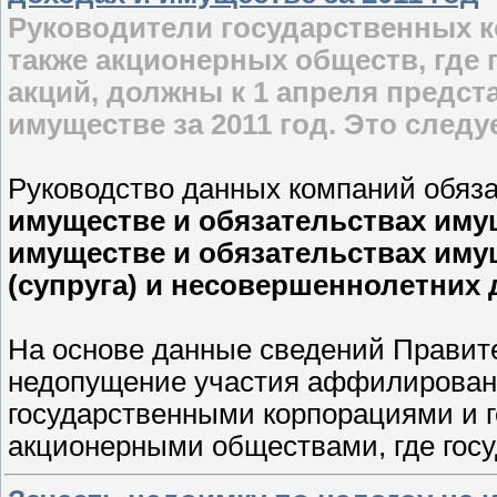
Руководители государственных к
также акционерных обществ, где
акций, должны к 1 апреля предст
имуществе за 2011 год. Это следу
Руководство данных компаний обяз
имуществе и обязательствах имущ
имуществе и обязательствах иму
(супруга) и несовершеннолетних д
На основе данные сведений Правит
недопущение участия аффилированн
государственными корпорациями и 
акционерными обществами, где госу