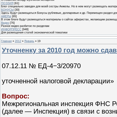
ПОЭЗИЯ
[61]
Блог специально заведен для моей сестры Анжелы. Но в нем могут размещать матери
БОНУСЫ
[30]
Здесь будут размещаться Бонусы рублевые, долларовые и др. Перемещен раздел дл
АФЕРЫ
[65]
В этом блоге будут размещаться материалы о сайтах аферистах, желающим размещат
Видео
[76]
Разное видео разбитое по разделам
ИНФОРПРЕСС
[948]
Для размещения статей экономической тематики
Главная
»
2012
»
Январь
»
19
Уточненку за 2010 год можно сдав
Письмо Ф
07.12.11 № ЕД-4−3/20970
«О пред
уточненной налоговой декларации»
Вопрос:
Межрегиональная инспекция ФНС Р
(далее — Инспекция) в связи с воз