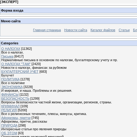
[
ЭКСПЕРТ
]
Форма входа
Меню сайта
Главная страница
Новости сайта
Каталог файлов
Статьи
Бл
Categories
О НАЛОГАХ
[11362]
Все о налогах.
Письма
[6417]
Нормативные письма в основном по налогам, бухгалтерскому учету и пр.
О НАЛОГАХ "ТАМ"
[2420]
Новости о налогах, финансах за рубежом
БУХГАЛТЕРСКИЙ УЧЕТ
[683]
Бухучет
ПОЛИТИКА
[1278]
Все о политике
ЭКОНОМИКА
[3228]
И мировая, и наша. Проблемы и их решения.
ФИНАНСЫ
[1132]
БЕЗОПАСНОСТЬ
[1299]
Вопросы безопасности частной жизни, организации, регионов, страны.
КРИМИНАЛ
[109]
РЕЛИГИЯ
[5200]
Все о религиозных течениях, плюсы, минусы, критика.
Афоризмы, притчи
[745]
Афоризмы, притчи, рассказы
ПРИРОДА
[298]
Интересные статьи про явления природы
ОБ ЭТОМ
[63]
Отношения между мужчиной женщиной