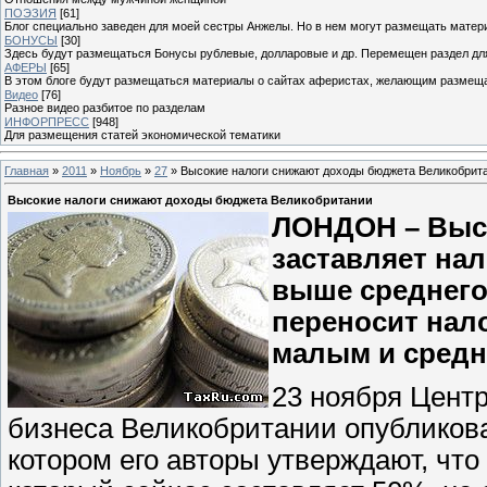
ПОЭЗИЯ
[61]
Блог специально заведен для моей сестры Анжелы. Но в нем могут размещать матери
БОНУСЫ
[30]
Здесь будут размещаться Бонусы рублевые, долларовые и др. Перемещен раздел дл
АФЕРЫ
[65]
В этом блоге будут размещаться материалы о сайтах аферистах, желающим размещат
Видео
[76]
Разное видео разбитое по разделам
ИНФОРПРЕСС
[948]
Для размещения статей экономической тематики
Главная
»
2011
»
Ноябрь
»
27
» Высокие налоги снижают доходы бюджета Великобрит
Высокие налоги снижают доходы бюджета Великобритании
ЛОНДОН – Высо
заставляет на
выше среднего
переносит нало
малым и средн
23 ноября Цент
бизнеса Великобритании опубликовал
котором его авторы утверждают, что