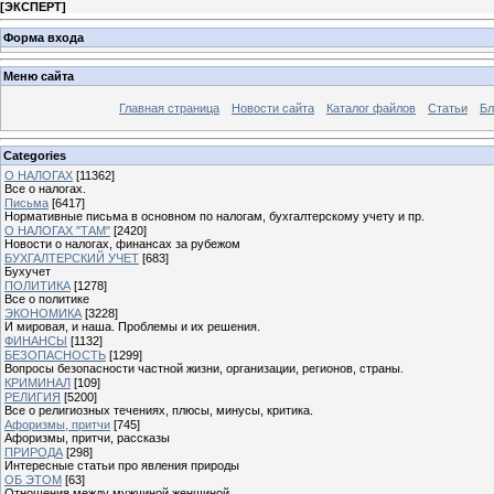
[
ЭКСПЕРТ
]
Форма входа
Меню сайта
Главная страница
Новости сайта
Каталог файлов
Статьи
Бл
Categories
О НАЛОГАХ
[11362]
Все о налогах.
Письма
[6417]
Нормативные письма в основном по налогам, бухгалтерскому учету и пр.
О НАЛОГАХ "ТАМ"
[2420]
Новости о налогах, финансах за рубежом
БУХГАЛТЕРСКИЙ УЧЕТ
[683]
Бухучет
ПОЛИТИКА
[1278]
Все о политике
ЭКОНОМИКА
[3228]
И мировая, и наша. Проблемы и их решения.
ФИНАНСЫ
[1132]
БЕЗОПАСНОСТЬ
[1299]
Вопросы безопасности частной жизни, организации, регионов, страны.
КРИМИНАЛ
[109]
РЕЛИГИЯ
[5200]
Все о религиозных течениях, плюсы, минусы, критика.
Афоризмы, притчи
[745]
Афоризмы, притчи, рассказы
ПРИРОДА
[298]
Интересные статьи про явления природы
ОБ ЭТОМ
[63]
Отношения между мужчиной женщиной