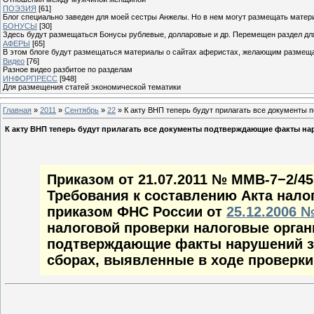
ПОЭЗИЯ
[61]
Блог специально заведен для моей сестры Анжелы. Но в нем могут размещать матери
БОНУСЫ
[30]
Здесь будут размещаться Бонусы рублевые, долларовые и др. Перемещен раздел дл
АФЕРЫ
[65]
В этом блоге будут размещаться материалы о сайтах аферистах, желающим размещат
Видео
[76]
Разное видео разбитое по разделам
ИНФОРПРЕСС
[948]
Для размещения статей экономической тематики
Главная
»
2011
»
Сентябрь
»
22
» К акту ВНП теперь будут прилагать все документы
К акту ВНП теперь будут прилагать все документы подтверждающие факты н
Приказом от 21.07.2011 № ММВ-7−2/4
Требования к составлению Акта нало
приказом ФНС России от
25.12.2006 
налоговой проверки налоговые орга
подтверждающие факты нарушений за
сборах, выявленные в ходе проверки