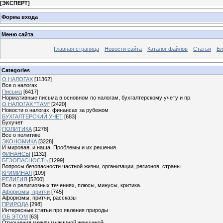
[
ЭКСПЕРТ
]
Форма входа
Меню сайта
Главная страница
Новости сайта
Каталог файлов
Статьи
Бл
Categories
О НАЛОГАХ
[11362]
Все о налогах.
Письма
[6417]
Нормативные письма в основном по налогам, бухгалтерскому учету и пр.
О НАЛОГАХ "ТАМ"
[2420]
Новости о налогах, финансах за рубежом
БУХГАЛТЕРСКИЙ УЧЕТ
[683]
Бухучет
ПОЛИТИКА
[1278]
Все о политике
ЭКОНОМИКА
[3228]
И мировая, и наша. Проблемы и их решения.
ФИНАНСЫ
[1132]
БЕЗОПАСНОСТЬ
[1299]
Вопросы безопасности частной жизни, организации, регионов, страны.
КРИМИНАЛ
[109]
РЕЛИГИЯ
[5200]
Все о религиозных течениях, плюсы, минусы, критика.
Афоризмы, притчи
[745]
Афоризмы, притчи, рассказы
ПРИРОДА
[298]
Интересные статьи про явления природы
ОБ ЭТОМ
[63]
Отношения между мужчиной женщиной