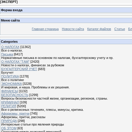
[
ЭКСПЕРТ
]
Форма входа
Меню сайта
Главная страница
Новости сайта
Каталог файлов
Статьи
Бл
Categories
О НАЛОГАХ
[11362]
Все о налогах.
Письма
[6417]
Нормативные письма в основном по налогам, бухгалтерскому учету и пр.
О НАЛОГАХ "ТАМ"
[2420]
Новости о налогах, финансах за рубежом
БУХГАЛТЕРСКИЙ УЧЕТ
[683]
Бухучет
ПОЛИТИКА
[1278]
Все о политике
ЭКОНОМИКА
[3228]
И мировая, и наша. Проблемы и их решения.
ФИНАНСЫ
[1132]
БЕЗОПАСНОСТЬ
[1299]
Вопросы безопасности частной жизни, организации, регионов, страны.
КРИМИНАЛ
[109]
РЕЛИГИЯ
[5200]
Все о религиозных течениях, плюсы, минусы, критика.
Афоризмы, притчи
[745]
Афоризмы, притчи, рассказы
ПРИРОДА
[298]
Интересные статьи про явления природы
ОБ ЭТОМ
[63]
Отношения между мужчиной женщиной