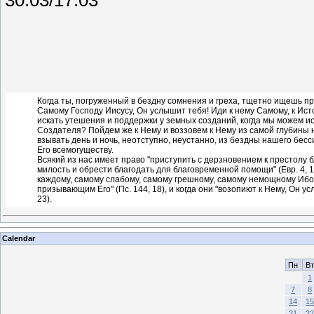
Когда ты, погруженный в бездну сомнения и греха, тщетно ищешь про
Самому Господу Иисусу, Он услышит тебя! Иди к нему Самому, к Ист
искать утешения и поддержки у земных созданий, когда мы можем ис
Создателя? Пойдем же к Нему и воззовем к Нему из самой глубины 
взывать день и ночь, неотступно, неустанно, из бездны нашего бесс
Его всемогуществу.
Всякий из нас имеет право "приступить с дерзновением к престолу 
милость и обрести благодать для благовременной помощи" (Евр. 4, 1
каждому, самому слабому, самому грешному, самому немощному Ибо 
призывающим Его" (Пс. 144, 18), и когда они "возопиют к Нему, Он ус
23).
Calendar
Пн
Вт
1
7
8
14
15
21
22