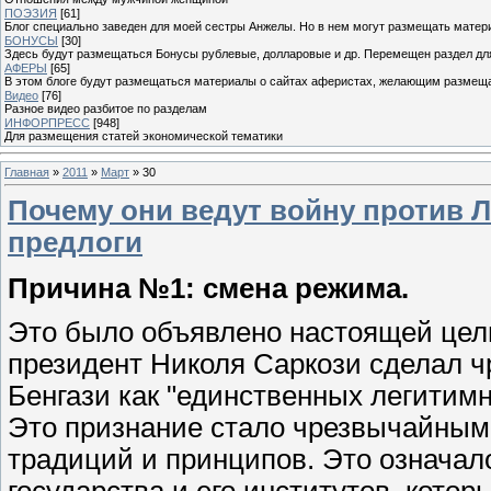
ПОЭЗИЯ
[61]
Блог специально заведен для моей сестры Анжелы. Но в нем могут размещать матери
БОНУСЫ
[30]
Здесь будут размещаться Бонусы рублевые, долларовые и др. Перемещен раздел дл
АФЕРЫ
[65]
В этом блоге будут размещаться материалы о сайтах аферистах, желающим размещат
Видео
[76]
Разное видео разбитое по разделам
ИНФОРПРЕСС
[948]
Для размещения статей экономической тематики
Главная
»
2011
»
Март
»
30
Почему они ведут войну против
предлоги
Причина №1: смена режима.
Это было объявлено настоящей цель
президент Николя Саркози сделал ч
Бенгази как "единственных легитим
Это признание стало чрезвычайным
традиций и принципов. Это означал
государства и его институтов, котор