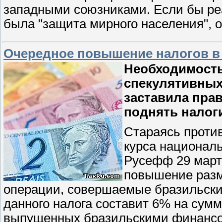
западными союзниками. Если бы ре
была "защита мирного населения", 
Очередное повышение налогов в
Необходимость
спекулятивных
заставила пра
поднять налог
Стараясь проти
курса национал
Русефф 29 марта
повышение разм
операции, совершаемые бразильски
данного налога составит 6% на сум
выпущенных бразильскими финансов