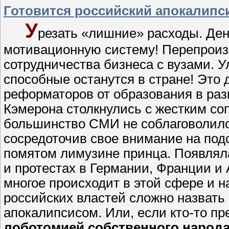
Готовится российский апокалипс
У
резать «лишние» расходы. Ден
мотивационную систему! Перепроиз
сотрудничества бизнеса с вузами. 
способные останутся в стране! Это
реформаторов от образования в ра
Кэмерона столкнулись с жестким со
большинство СМИ не соблаговолило 
сосредоточив свое внимание на по
помятом лимузине принца. Появля
и протестах в Германии, Франции и
многое происходит в этой сфере и 
российских властей сложно назвать
апокалипсисом. Или, если кто-то п
лоботомией собственного народ