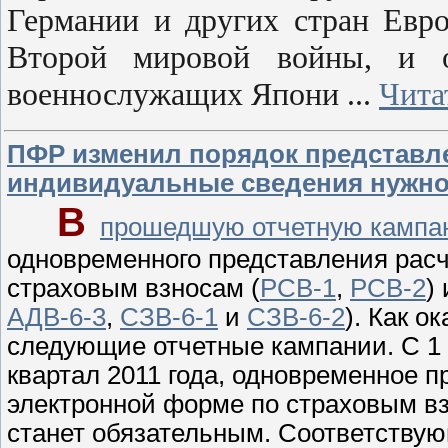
Германии и других стран Евр
Второй мировой войны, и о
военнослужащих Япони
...
Чита
ПФР изменил порядок представле
индивидуальные сведения нужно
В
прошедшую отчетную кампа
одновременного представления рас
страховым взносам (
РСВ-1
,
РСВ-2
)
АДВ-6-3
,
СЗВ-6-1
и
СЗВ-6-2
). Как о
следующие отчетные кампании. С 1 а
квартал 2011 года, одновременное 
электронной форме по страховым в
станет обязательным. Соответству