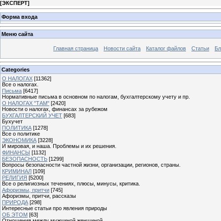
[
ЭКСПЕРТ
]
Форма входа
Меню сайта
Главная страница
Новости сайта
Каталог файлов
Статьи
Бл
Categories
О НАЛОГАХ
[11362]
Все о налогах.
Письма
[6417]
Нормативные письма в основном по налогам, бухгалтерскому учету и пр.
О НАЛОГАХ "ТАМ"
[2420]
Новости о налогах, финансах за рубежом
БУХГАЛТЕРСКИЙ УЧЕТ
[683]
Бухучет
ПОЛИТИКА
[1278]
Все о политике
ЭКОНОМИКА
[3228]
И мировая, и наша. Проблемы и их решения.
ФИНАНСЫ
[1132]
БЕЗОПАСНОСТЬ
[1299]
Вопросы безопасности частной жизни, организации, регионов, страны.
КРИМИНАЛ
[109]
РЕЛИГИЯ
[5200]
Все о религиозных течениях, плюсы, минусы, критика.
Афоризмы, притчи
[745]
Афоризмы, притчи, рассказы
ПРИРОДА
[298]
Интересные статьи про явления природы
ОБ ЭТОМ
[63]
Отношения между мужчиной женщиной