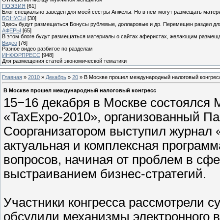
ПОЭЗИЯ
[61]
Блог специально заведен для моей сестры Анжелы. Но в нем могут размещать матери
БОНУСЫ
[30]
Здесь будут размещаться Бонусы рублевые, долларовые и др. Перемещен раздел дл
АФЕРЫ
[65]
В этом блоге будут размещаться материалы о сайтах аферистах, желающим размещат
Видео
[76]
Разное видео разбитое по разделам
ИНФОРПРЕСС
[948]
Для размещения статей экономической тематики
Главная
»
2010
»
Декабрь
»
20
» В Москве прошел международный налоговый конгрес
В Москве прошел международный налоговый конгресс
15−16 декабря в Москве состоялся
«TaxExpo-2010», организованный Па
Соорганизатором выступил журнал 
актуальная и комплексная програм
вопросов, начиная от проблем в сф
выстраиванием бизнес-стратегий.
Участники конгресса рассмотрели с
обсудили механизмы электронного 