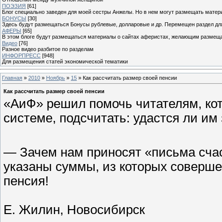
ПОЭЗИЯ
[61]
Блог специально заведен для моей сестры Анжелы. Но в нем могут размещать матери
БОНУСЫ
[30]
Здесь будут размещаться Бонусы рублевые, долларовые и др. Перемещен раздел дл
АФЕРЫ
[65]
В этом блоге будут размещаться материалы о сайтах аферистах, желающим размещат
Видео
[76]
Разное видео разбитое по разделам
ИНФОРПРЕСС
[948]
Для размещения статей экономической тематики
Главная
»
2010
»
Ноябрь
»
15
» Как рассчитать размер своей пенсии
Как рассчитать размер своей пенсии
«АиФ» решил помочь читателям, кот
системе, подсчитать: удастся ли им
— Зачем нам приносят «письма сча
указаны суммы, из которых совершен
пенсия!
Е. Жилин, Новосибирск