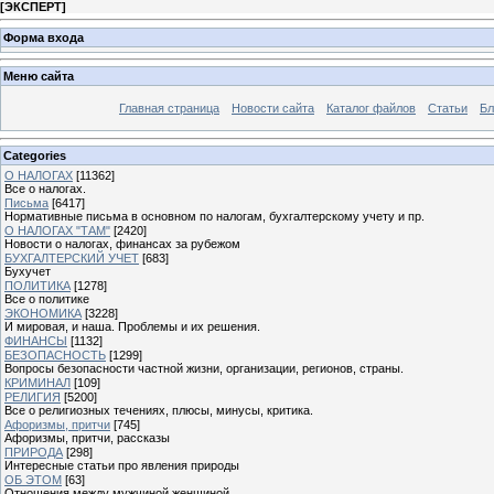
[
ЭКСПЕРТ
]
Форма входа
Меню сайта
Главная страница
Новости сайта
Каталог файлов
Статьи
Бл
Categories
О НАЛОГАХ
[11362]
Все о налогах.
Письма
[6417]
Нормативные письма в основном по налогам, бухгалтерскому учету и пр.
О НАЛОГАХ "ТАМ"
[2420]
Новости о налогах, финансах за рубежом
БУХГАЛТЕРСКИЙ УЧЕТ
[683]
Бухучет
ПОЛИТИКА
[1278]
Все о политике
ЭКОНОМИКА
[3228]
И мировая, и наша. Проблемы и их решения.
ФИНАНСЫ
[1132]
БЕЗОПАСНОСТЬ
[1299]
Вопросы безопасности частной жизни, организации, регионов, страны.
КРИМИНАЛ
[109]
РЕЛИГИЯ
[5200]
Все о религиозных течениях, плюсы, минусы, критика.
Афоризмы, притчи
[745]
Афоризмы, притчи, рассказы
ПРИРОДА
[298]
Интересные статьи про явления природы
ОБ ЭТОМ
[63]
Отношения между мужчиной женщиной