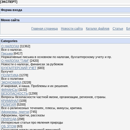
[
ЭКСПЕРТ
]
Форма входа
Меню сайта
Главная страница
Новости сайта
Каталог файлов
Статьи
Бл
Categories
О НАЛОГАХ
[11362]
Все о налогах.
Письма
[6417]
Нормативные письма в основном по налогам, бухгалтерскому учету и пр.
О НАЛОГАХ "ТАМ"
[2420]
Новости о налогах, финансах за рубежом
БУХГАЛТЕРСКИЙ УЧЕТ
[683]
Бухучет
ПОЛИТИКА
[1278]
Все о политике
ЭКОНОМИКА
[3228]
И мировая, и наша. Проблемы и их решения.
ФИНАНСЫ
[1132]
БЕЗОПАСНОСТЬ
[1299]
Вопросы безопасности частной жизни, организации, регионов, страны.
КРИМИНАЛ
[109]
РЕЛИГИЯ
[5200]
Все о религиозных течениях, плюсы, минусы, критика.
Афоризмы, притчи
[745]
Афоризмы, притчи, рассказы
ПРИРОДА
[298]
Интересные статьи про явления природы
ОБ ЭТОМ
[63]
Отношения между мужчиной женщиной