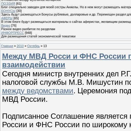
ПОЭЗИЯ
[61]
Блог специально заведен для моей сестры Анжелы. Но в нем могут размещать матери
БОНУСЫ
[30]
Здесь будут размещаться Бонусы рублевые, долларовые и др. Перемещен раздел дл
АФЕРЫ
[65]
В этом блоге будут размещаться материалы о сайтах аферистах, желающим размещат
Видео
[76]
Разное видео разбитое по разделам
ИНФОРПРЕСС
[948]
Для размещения статей экономической тематики
Главная
»
2010
»
Октябрь
»
13
Между МВД Росси и ФНС России 
взаимодействии
Сегодня министр внутренних дел Р.
налоговой службы М.В. Мишустин 
между ведомствами
. Церемония по
МВД России.
Подписанное Соглашение является
России и ФНС России по широкому 