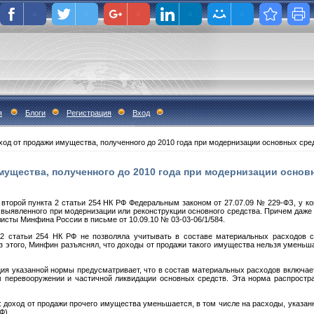
я
Блоги
Регистрация
Вход
од от продажи имущества, полученного до 2010 года при модернизации основных сре
мущества, полученного до 2010 года при модернизации основ
 второй пункта 2 статьи 254 НК РФ Федеральным законом от 27.07.09 № 229-ФЗ, у 
выявленного при модернизации или реконструкции основного средства. Причем даже
исты Минфина России в письме от 10.09.10 № 03-03-06/1/584.
 2 статьи 254 НК РФ не позволяла учитывать в составе материальных расходов 
з этого, Минфин разъяснял, что доходы от продажи такого имущества нельзя уменьша
ция указанной нормы предусматривает, что в состав материальных расходов включае
м перевооружении и частичной ликвидации основных средств. Эта норма распростр
: доход от продажи прочего имущества уменьшается, в том числе на расходы, указан
Ф).