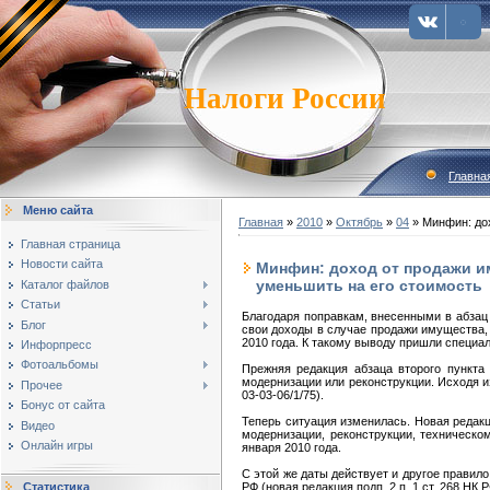
Налоги России
Главна
Меню сайта
Главная
»
2010
»
Октябрь
»
04
» Минфин: дох
Главная страница
Новости сайта
Минфин: доход от продажи и
уменьшить на его стоимость
Каталог файлов
Статьи
Благодаря поправкам, внесенными в абзац
Блог
свои доходы в случае продажи имущества, 
2010 года. К такому выводу пришли специал
Инфорпресс
Фотоальбомы
Прежняя редакция абзаца второго пункта
модернизации или реконструкции. Исходя и
Прочее
03-03-06/1/75).
Бонус от сайта
Теперь ситуация изменилась. Новая редак
Видео
модернизации, реконструкции, техническо
Онлайн игры
января 2010 года.
С этой же даты действует и другое правило
РФ (новая редакция подп. 2 п. 1 ст. 268 НК Р
Статистика