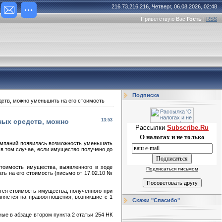
216.73.216.216, Четверг, 06.08.2026, 02:48
Приветствую Вас
Гость
|
RSS
Подписка
дств, можно уменьшить на его стоимость
ных средств, можно
13:53
Рассылки
Subscribe.Ru
О налогах и не только
компаний появилась возможность уменьшать
 в том случае, если имущество получено до
стоимость имущества, выявленного в ходе
Подписаться письмом
ть на его стоимость (письмо от 17.02.10 №
тся стоимость имущества, полученного при
аняется на правоотношения, возникшие с 1
Скажи "Спасибо"
ные в абзаце втором пункта 2 статьи 254 НК