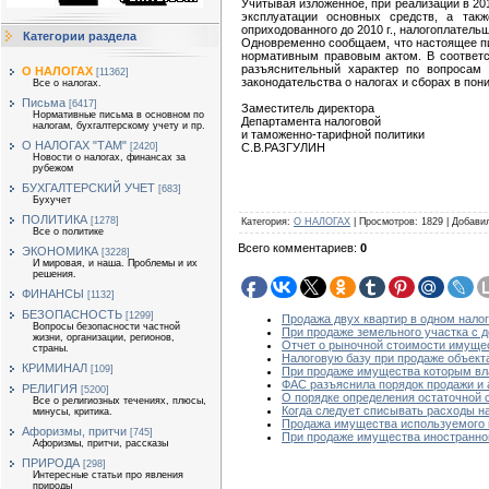
Учитывая изложенное, при реализации в 20
эксплуатации основных средств, а такж
оприходованного до 2010 г., налогоплательщ
Категории раздела
Одновременно сообщаем, что настоящее пи
нормативным правовым актом. В соответс
разъяснительный характер по вопросам 
О НАЛОГАХ
[11362]
законодательства о налогах и сборах в по
Все о налогах.
Письма
[6417]
Заместитель директора
Нормативные письма в основном по
Департамента налоговой
налогам, бухгалтерскому учету и пр.
и таможенно-тарифной политики
О НАЛОГАХ "ТАМ"
С.В.РАЗГУЛИН
[2420]
Новости о налогах, финансах за
рубежом
БУХГАЛТЕРСКИЙ УЧЕТ
[683]
Бухучет
ПОЛИТИКА
[1278]
Категория
:
О НАЛОГАХ
|
Просмотров
:
1829
|
Добави
Все о политике
Всего комментариев
:
0
ЭКОНОМИКА
[3228]
И мировая, и наша. Проблемы и их
решения.
ФИНАНСЫ
[1132]
БЕЗОПАСНОСТЬ
[1299]
Продажа двух квартир в одном нало
Вопросы безопасности частной
При продаже земельного участка с 
жизни, организации, регионов,
Отчет о рыночной стоимости имущес
страны.
Налоговую базу при продаже объек
КРИМИНАЛ
[109]
При продаже имущества которым вла
ФАС разъяснила порядок продажи и
РЕЛИГИЯ
[5200]
О порядке определения остаточной 
Все о религиозных течениях, плюсы,
Когда следует списывать расходы н
минусы, критика.
Продажа имущества используемого в
Афоризмы, притчи
[745]
При продаже имущества иностранной
Афоризмы, притчи, рассказы
ПРИРОДА
[298]
Интересные статьи про явления
природы