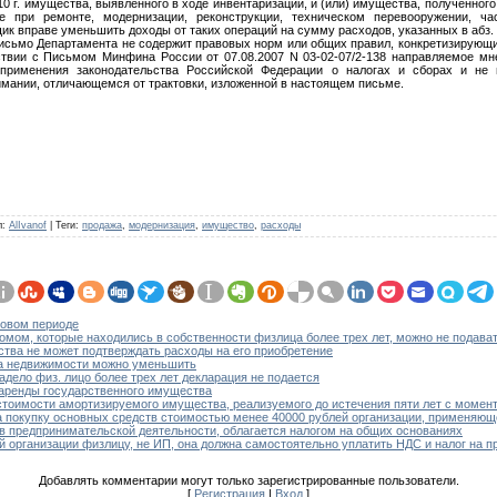
10 г. имущества, выявленного в ходе инвентаризации, и (или) имущества, полученног
е при ремонте, модернизации, реконструкции, техническом перевооружении, ч
ик вправе уменьшить доходы от таких операций на сумму расходов, указанных в абз. 2 
сьмо Департамента не содержит правовых норм или общих правил, конкретизирующи
твии с Письмом Минфина России от 07.08.2007 N 03-02-07/2-138 направляемое м
применения законодательства Российской Федерации о налогах и сборах и не 
нимании, отличающемся от трактовки, изложенной в настоящем письме.
л
:
AlIvanof
|
Теги
:
продажа
,
модернизация
,
имущество
,
расходы
говом периоде
домом, которые находились в собственности физлица более трех лет, можно не подав
тва не может подтверждать расходы на его приобретение
та недвижимости можно уменьшить
дело физ. лицо более трех лет декларация не подается
 аренды государственного имущества
стоимости амортизируемого имущества, реализуемого до истечения пяти лет с момент
а покупку основных средств стоимостью менее 40000 рублей организации, применяю
 предпринимательской деятельности, облагается налогом на общих основаниях
 организации физлицу, не ИП, она должна самостоятельно уплатить НДС и налог на 
Добавлять комментарии могут только зарегистрированные пользователи.
[
Регистрация
|
Вход
]