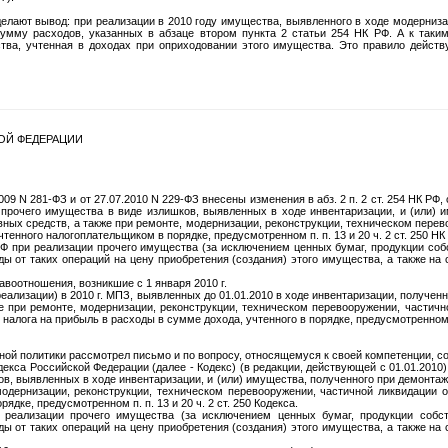
лают вывод: при реализации в 2010 году имущества, выявленного в ходе модерниза
мму расходов, указанных в абзаце втором пункта 2 статьи 254 НК РФ. А к таким
тва, учтенная в доходах при оприходовании этого имущества. Это правило действ
ОЙ ФЕДЕРАЦИИ
09 N 281-ФЗ и от 27.07.2010 N 229-ФЗ внесены изменения в абз. 2 п. 2 ст. 254 НК РФ
 прочего имущества в виде излишков, выявленных в ходе инвентаризации, и (или) 
ных средств, а также при ремонте, модернизации, реконструкции, техническом пере
тенного налогоплательщиком в порядке, предусмотренном п. п. 13 и 20 ч. 2 ст. 250 НК
К РФ при реализации прочего имущества (за исключением ценных бумаг, продукции со
 от таких операций на цену приобретения (создания) этого имущества, а также на су
воотношения, возникшие с 1 января 2010 г.
реализации) в 2010 г. МПЗ, выявленных до 01.01.2010 в ходе инвентаризации, получе
е при ремонте, модернизации, реконструкции, техническом перевооружении, частич
алога на прибыль в расходы в сумме дохода, учтенного в порядке, предусмотренном п. 
ной политики рассмотрел письмо и по вопросу, относящемуся к своей компетенции, 
кодекса Российской Федерации (далее - Кодекс) (в редакции, действующей с 01.01.20
ов, выявленных в ходе инвентаризации, и (или) имущества, полученного при демонта
модернизации, реконструкции, техническом перевооружении, частичной ликвидации 
ядке, предусмотренном п. п. 13 и 20 ч. 2 ст. 250 Кодекса.
и реализации прочего имущества (за исключением ценных бумаг, продукции собст
 от таких операций на цену приобретения (создания) этого имущества, а также на су