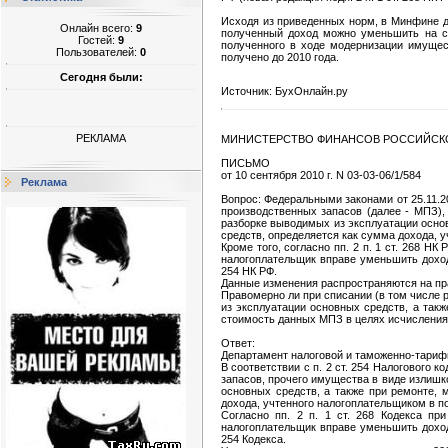
Исходя из приведенных норм, в Минфине де
Онлайн всего:
9
полученный доход можно уменьшить на су
Гостей:
9
полученного в ходе модернизации имущес
Пользователей:
0
получено до 2010 года.
Сегодня были:
Источник: БухОнлайн.ру
РЕКЛАМА
МИНИСТЕРСТВО ФИНАНСОВ РОССИЙСК
ПИСЬМО
от 10 сентября 2010 г. N 03-03-06/1/584
Реклама
Вопрос: Федеральными законами от 25.11.20
производственных запасов (далее - МПЗ),
разборке выводимых из эксплуатации основ
средств, определяется как сумма дохода, уч
Кроме того, согласно пп. 2 п. 1 ст. 268 Н
налогоплательщик вправе уменьшить доходы
254 НК РФ.
Данные изменения распространяются на пра
Правомерно ли при списании (в том числе 
из эксплуатации основных средств, а такж
стоимость данных МПЗ в целях исчисления н
Ответ:
Департамент налоговой и таможенно-тариф
В соответствии с п. 2 ст. 254 Налогового 
запасов, прочего имущества в виде излишк
основных средств, а также при ремонте, 
дохода, учтенного налогоплательщиком в пор
Согласно пп. 2 п. 1 ст. 268 Кодекса пр
налогоплательщик вправе уменьшить доходы
254 Кодекса.