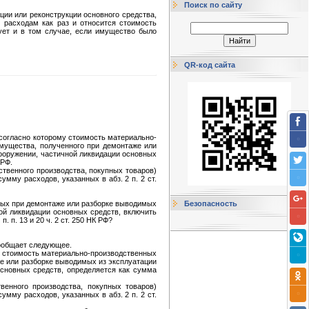
Поиск по сайту
ции или реконструкции основного средства,
 расходам как раз и относится стоимость
ует и в том случае, если имущество было
QR-код сайта
, согласно которому стоимость материально-
имущества, полученного при демонтаже или
вооружении, частичной ликвидации основных
 РФ.
бственного производства, покупных товаров)
мму расходов, указанных в абз. 2 п. 2 ст.
нных при демонтаже или разборке выводимых
Безопасность
ной ликвидации основных средств, включить
п. 13 и 20 ч. 2 ст. 250 НК РФ?
сообщает следующее.
10) стоимость материально-производственных
же или разборке выводимых из эксплуатации
основных средств, определяется как сумма
венного производства, покупных товаров)
мму расходов, указанных в абз. 2 п. 2 ст.