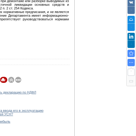
о при демонтаже или разборке выводимых из
астичной ликвидации основных средств и
п. 2 ст. 254 Кодекса.
х нормативные предписания, и не является
нение Департамента имеет информационно-
препятствует руководствоваться нормами
ать декларацию по НДФЛ
а ввода его в эксплуатацию
щей УСН?
прибыль