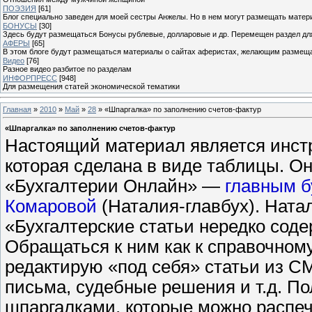
ПОЭЗИЯ
[61]
Блог специально заведен для моей сестры Анжелы. Но в нем могут размещать матери
БОНУСЫ
[30]
Здесь будут размещаться Бонусы рублевые, долларовые и др. Перемещен раздел дл
АФЕРЫ
[65]
В этом блоге будут размещаться материалы о сайтах аферистах, желающим размещат
Видео
[76]
Разное видео разбитое по разделам
ИНФОРПРЕСС
[948]
Для размещения статей экономической тематики
Главная
»
2010
»
Май
»
28
» «Шпаргалка» по заполнению счетов-фактур
«Шпаргалка» по заполнению счетов-фактур
Настоящий материал является инстр
которая сделана в виде таблицы. Он
«Бухгалтерии Онлайн» —
главным б
Комаровой
(Наталия-главбух). Ната
«Бухгалтерские статьи нередко сод
Обращаться к ним как к справочном
редактирую «под себя» статьи из С
письма, судебные решения и т.д. 
шпаргалками, которые можно распеча