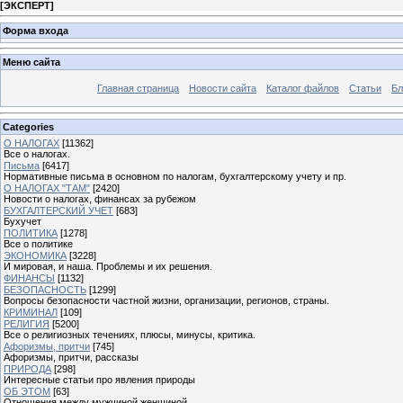
[
ЭКСПЕРТ
]
Форма входа
Меню сайта
Главная страница
Новости сайта
Каталог файлов
Статьи
Бл
Categories
О НАЛОГАХ
[11362]
Все о налогах.
Письма
[6417]
Нормативные письма в основном по налогам, бухгалтерскому учету и пр.
О НАЛОГАХ "ТАМ"
[2420]
Новости о налогах, финансах за рубежом
БУХГАЛТЕРСКИЙ УЧЕТ
[683]
Бухучет
ПОЛИТИКА
[1278]
Все о политике
ЭКОНОМИКА
[3228]
И мировая, и наша. Проблемы и их решения.
ФИНАНСЫ
[1132]
БЕЗОПАСНОСТЬ
[1299]
Вопросы безопасности частной жизни, организации, регионов, страны.
КРИМИНАЛ
[109]
РЕЛИГИЯ
[5200]
Все о религиозных течениях, плюсы, минусы, критика.
Афоризмы, притчи
[745]
Афоризмы, притчи, рассказы
ПРИРОДА
[298]
Интересные статьи про явления природы
ОБ ЭТОМ
[63]
Отношения между мужчиной женщиной