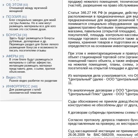
продажи) нежилого помещения; технически
ОБ ЭТОМ
[63]
(частей), разрешение на право обслуживан
Отношения между мужчиной
женщиной
Статья 346.27 НК РФ (в редакции, действу
расположенная в предназначенных для ве
ПОЭЗИЯ
[61]
предназначенные для ведения розничной т
Блог специально заведен для моей
сестры Анжелы. Но в нем могут
понимается специально оборудованное зда
размещать материалы все для кого
административно-бытовыми помещениями, 
поэзия это состояние души.
магазина, павильона (открытой площадки),
БОНУСЫ
покупателей, площадь контрольно-кассовы
[30]
Здесь будут размещаться Бонусы
площади торгового зала относится также 
рублевые, долларовые и др.
приема, хранения товаров и подготовки их 
Перемещен раздел для более легкого
определяется на основании инвентаризаци
размещения бонусов и возможности
писать посетителям отзывы
При этом к инвентаризационным и правоу
АФЕРЫ
[65]
объект стационарной торговой сети (орган
В этом блоге будут размещаться
помещений такого объекта, а также инфор
материалы о сайтах аферистах,
на нежилое помещение, планы, схемы, эк
желающим размещать материал
посетителей на открытой площадке и други
представить доки, ссылки, краткое
объяснение.
Из материалов дела усматривается, что Об
Видео
[76]
"Центральный" (далее - ООО "Центральный"
Разное видео разбитое по разделам
11.
ИНФОРПРЕСС
[948]
Для размещения статей
По аналогичным договорам у ООО "Централ
экономической тематики
"Центральный Плюс" (далее - ООО "Центра
Суды обоснованно не приняли довод Инспе
конструктивно не обособлены друг от друга
К договорам субаренды приложены схемы т
Согласно протоколу допроса главного бух
представленным на проверку, их месторас
Суд кассационной инстанции не принимает
26.06.2009 № ВАС-5682/09, поскольку о