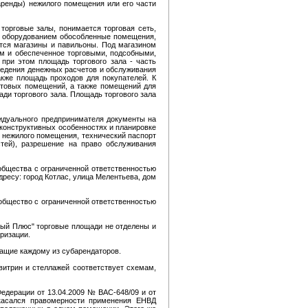
аренды) нежилого помещения или его части
 торговые залы, понимается торговая сеть,
м оборудованием обособленные помещения,
ятся магазины и павильоны. Под магазином
ям и обеспеченное торговыми, подсобными,
при этом площадь торгового зала - часть
оведения денежных расчетов и обслуживания
акже площадь проходов для покупателей. К
бытовых помещений, а также помещений для
ади торгового зала. Площадь торгового зала
идуального предпринимателя документы на
 конструктивных особенностях и планировке
 нежилого помещения, технический паспорт
стей), разрешение на право обслуживания
 общества с ограниченной ответственностью
ресу: город Котлас, улица Мелентьева, дом
общество с ограниченной ответственностью
ный Плюс" торговые площади не отделены и
аризации.
ащие каждому из субарендаторов.
витрин и стеллажей соответствует схемам,
едерации от 13.04.2009 № ВАС-648/09 и от
 касался правомерности применения ЕНВД