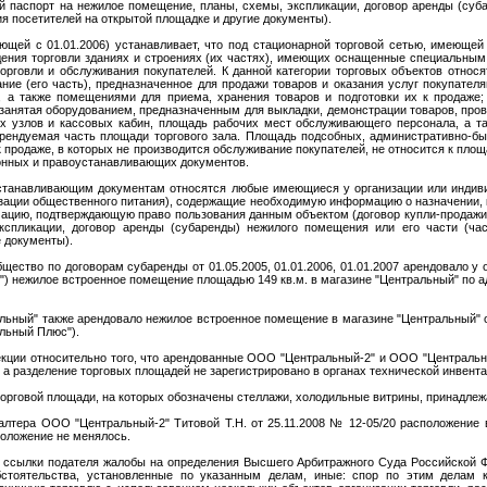
й паспорт на нежилое помещение, планы, схемы, экспликации, договор аренды (суб
ия посетителей на открытой площадке и другие документы).
ющей с 01.01.2006) устанавливает, что под стационарной торговой сетью, имеющей
дения торговли зданиях и строениях (их частях), имеющих оснащенные специальны
орговли и обслуживания покупателей. К данной категории торговых объектов относ
ние (его часть), предназначенное для продажи товаров и оказания услуг покупател
а также помещениями для приема, хранения товаров и подготовки их к продаже; 
 занятая оборудованием, предназначенным для выкладки, демонстрации товаров, пр
х узлов и кассовых кабин, площадь рабочих мест обслуживающего персонала, а т
арендуемая часть площади торгового зала. Площадь подсобных, административно-
к продаже, в которых не производится обслуживание покупателей, не относится к площ
онных и правоустанавливающих документов.
станавливающим документам относятся любые имеющиеся у организации или индив
изации общественного питания), содержащие необходимую информацию о назначении,
мацию, подтверждающую право пользования данным объектом (договор купли-продажи
спликации, договор аренды (субаренды) нежилого помещения или его части (ча
е документы).
щество по договорам субаренды от 01.05.2005, 01.01.2006, 01.01.2007 арендовало у
) нежилое встроенное помещение площадью 149 кв.м. в магазине "Центральный" по ад
ьный" также арендовало нежилое встроенное помещение в магазине "Центральный" 
льный Плюс").
кции относительно того, что арендованные ООО "Центральный-2" и ООО "Централь
, а разделение торговых площадей не зарегистрировано в органах технической инвент
орговой площади, на которых обозначены стеллажи, холодильные витрины, принадлеж
галтера ООО "Центральный-2" Титовой Т.Н. от 25.11.2008 № 12-05/20 расположение 
положение не менялось.
 ссылки подателя жалобы на определения Высшего Арбитражного Суда Российской Ф
бстоятельства, установленные по указанным делам, иные: спор по этим делам