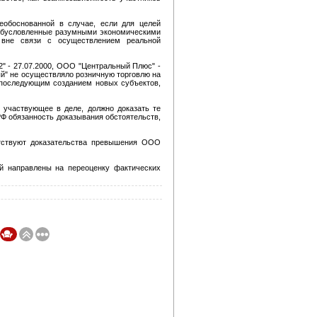
обоснованной в случае, если для целей
 обусловленные разумными экономическими
 вне связи с осуществлением реальной
" - 27.07.2000, ООО "Центральный Плюс" -
й" не осуществляло розничную торговлю на
с последующим созданием новых субъектов,
, участвующее в деле, должно доказать те
РФ обязанность доказывания обстоятельств,
тствуют доказательства превышения ООО
ой направлены на переоценку фактических