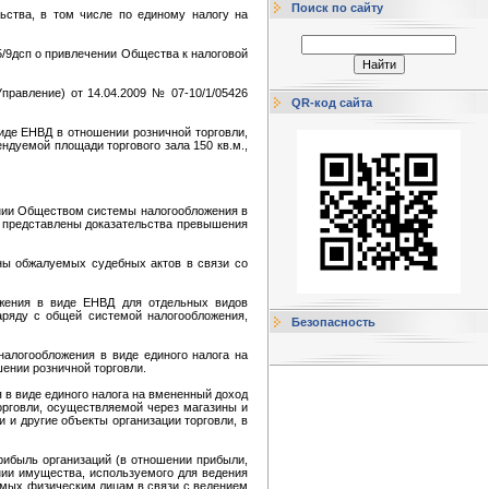
Поиск по сайту
ьства, в том числе по единому налогу на
5/9дсп о привлечении Общества к налоговой
правление) от 14.04.2009 № 07-10/1/05426
QR-код сайта
иде ЕНВД в отношении розничной торговли,
ндуемой площади торгового зала 150 кв.м.,
нии Обществом системы налогообложения в
е представлены доказательства превышения
ены обжалуемых судебных актов в связи со
ложения в виде ЕНВД для отдельных видов
аряду с общей системой налогообложения,
Безопасность
налогообложения в виде единого налога на
ении розничной торговли.
я в виде единого налога на вмененный доход
орговли, осуществляемой через магазины и
и и другие объекты организации торговли, в
прибыль организаций (в отношении прибыли,
нии имущества, используемого для ведения
димых физическим лицам в связи с ведением