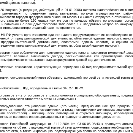
аемой единым налогом).
.26 Кодекса (в редакции, действующей с 01.01.2006) система налогообложения в в
применяться по решениям представительных органов муниципальных районов
ной власти городов федерального значения Москвы и Санкт-Петербурга в отношении 
ого зала не более 150 квадратных метров по каждому объекту организации торгов
 и павильоны с площадью торгового зала более 150 квадратных метров по каждому 
в отношении которого единый налог не применяется.
6 НК РФ уплата организациями единого налога предусматривает их освобождение от
ченной от предпринимательской деятельности, облагаемой единым налогом), налог
 предпринимательской деятельности, облагаемой единым налогом) и единого со
 ведением предпринимательской деятельности, облагаемой единым налогом).
бъектом налогообложения для применения единого налога признается вмененный дохо
знается величина вмененного дохода, рассчитываемая как произведение базо
ины физического показателя, характеризующего данный вид деятельности.
ические показатели, характеризующие определенный вид предпринимательской дея
Д.
говли, осуществляемой через объекты стационарной торговой сети, имеющей торговые
 обложения ЕНВД, определены в статье 346.27 НК РФ.
говая сеть - это торговая сеть, расположенная в специально оборудованных, предна
орговых объектов относятся магазины и павильоны.
борудованное стационарное здание (его часть), предназначенное для продажи 
инистративно-бытовыми помещениями, а также помещениями для приема, хранения тов
ания посетителей) - площадь всех помещений и открытых площадок, используем
деляемая на основе инвентаризационных и правоустанавливающих документов.
ансов Российской Федерации от 21.12.2004 № 03-06-05-05/43 к правоустанавли
льщика на объект стационарной торговой сети документы, содержащие необходимую
ого объекта, а также информацию, подтверждающую право на пользование данным об