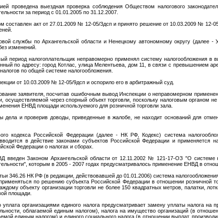
цией проведена выездная проверка соблюдения Обществом налогового законодател
льности за период с 01.01.2005 по 31.12.2007.
м составлен акт от 27.01.2009 № 12-05/3дсп и принято решение от 10.03.2009 № 12-0
еней.
ой службы по Архангельской области и Ненецкому автономному округу (далее - У
без изменений.
мый период налогоплательщик неправомерно применял систему налогообложения в в
ный по адресу: город Котлас, улица Мелентьева, дом 11, в связи с превышением аре
налогов по общей системе налогообложения.
кции от 10.03.2009 № 12-05/9дсп и оспорило его в арбитражный суд.
бование заявителя, посчитав ошибочным вывод Инспекции о неправомерном примене
и, осуществляемой через спорный объект торговли, поскольку налоговым органом н
енения ЕНВД площади используемого для розничной торговли зала.
ы дела и проверив доводы, приведенные в жалобе, не находит оснований для отм
вого кодекса Российской Федерации (далее - НК РФ, Кодекс) система налогооб
 вводится в действие законами субъектов Российской Федерации и применяется н
ской Федерации о налогах и сборах.
Д введен Законом Архангельской области от 12.11.2002 № 121-17-ОЗ "О системе 
ельности", которым в 2005 - 2007 годах предусматривалось применение ЕНВД в отнош
атьи 346.26 НК РФ (в редакции, действовавшей до 01.01.2006) система налогообложени
применяться по решению субъекта Российской Федерации в отношении розничной т
ждому объекту организации торговли не более 150 квадратных метров, палатки, лотк
вой площади.
о уплата организациями единого налога предусматривает замену уплаты налога на 
льности, облагаемой единым налогом), налога на имущество организаций (в отноше
емой единым налогом) и единого социального налога (в отношении выплат, произво