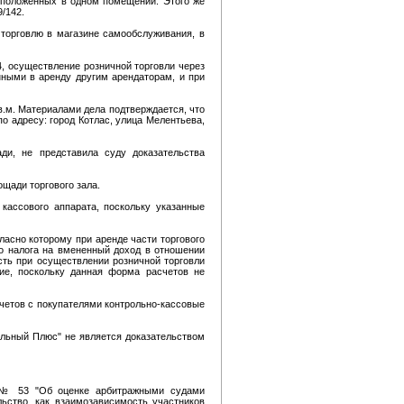
сположенных в одном помещении. Этого же
/142.
торговлю в магазине самообслуживания, в
4, осуществление розничной торговли через
нными в аренду другим арендаторам, и при
в.м. Материалами дела подтверждается, что
 адресу: город Котлас, улица Мелентьева,
и, не представила суду доказательства
щади торгового зала.
кассового аппарата, поскольку указанные
ласно которому при аренде части торгового
го налога на вмененный доход в отношении
есть при осуществлении розничной торговли
ние, поскольку данная форма расчетов не
четов с покупателями контрольно-кассовые
льный Плюс" не является доказательством
6 № 53 "Об оценке арбитражными судами
ьство, как взаимозависимость участников