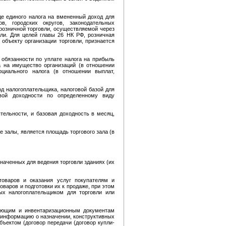
иде единого налога на вмененный доход для
, городских округов, законодательных
розничной торговли, осуществляемой через
ли. Для целей главы 26 НК РФ, розничная
объекту организации торговли, признается
 обязанности по уплате налога на прибыль
а на имущество организаций (в отношении
циального налога (в отношении выплат,
д налогоплательщика, налоговой базой для
вой доходности по определенному виду
тельности, и базовая доходность в месяц,
 залы, является площадь торгового зала (в
значенных для ведения торговли зданиях (их
товаров и оказания услуг покупателям и
аров и подготовки их к продаже, при этом
ых налогоплательщиком для торговли или
вающим и инвентаризационным документам
 информацию о назначении, конструктивных
ъектом (договор передачи (договор купли-