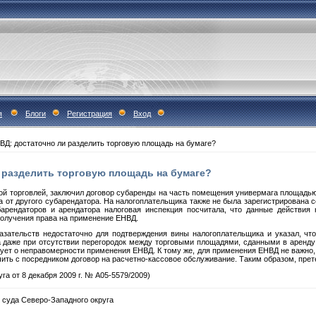
я
Блоги
Регистрация
Вход
ВД: достаточно ли разделить торговую площадь на бумаге?
 разделить торговую площадь на бумаге?
 торговлей, заключил договор субаренды на часть помещения универмага площадью 
 от другого субарендатора. На налогоплательщика также не была зарегистрирована с
арендаторов и арендатора налоговая инспекция посчитала, что данные действия
получения права на применение ЕНВД.
азательств недостаточно для подтверждения вины налогоплательщика и указал, чт
а даже при отсутствии перегородок между торговыми площадями, сданными в аренду
вует о неправомерности применения ЕНВД. К тому же, для применения ЕНВД не важно, 
чить с посредником договор на расчетно-кассовое обслуживание. Таким образом, пре
а от 8 декабря 2009 г. № А05-5579/2009)
 суда Северо-Западного округа