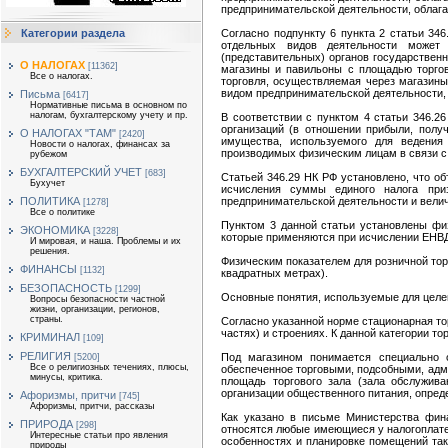
предпринимательской деятельности, облаг
Категории раздела
Согласно подпункту 6 пункта 2 статьи 346
отдельных видов деятельности может 
(представительных) органов государствен
О НАЛОГАХ
[11362]
магазины и павильоны с площадью торгов
Все о налогах.
торговля, осуществляемая через магазины
видом предпринимательской деятельности, 
Письма
[6417]
Нормативные письма в основном по
налогам, бухгалтерскому учету и пр.
В соответствии с пунктом 4 статьи 346.2
организаций (в отношении прибыли, полу
О НАЛОГАХ "ТАМ"
[2420]
имущества, используемого для ведения
Новости о налогах, финансах за
производимых физическим лицам в связи с
рубежом
БУХГАЛТЕРСКИЙ УЧЕТ
[683]
Статьей 346.29 НК РФ установлено, что о
Бухучет
исчисления суммы единого налога при
ПОЛИТИКА
предпринимательской деятельности и велич
[1278]
Все о политике
Пунктом 3 данной статьи установлены физ
ЭКОНОМИКА
[3228]
которые применяются при исчислении ЕНВ
И мировая, и наша. Проблемы и их
решения.
Физическим показателем для розничной тор
ФИНАНСЫ
[1132]
квадратных метрах).
БЕЗОПАСНОСТЬ
[1299]
Основные понятия, используемые для целей
Вопросы безопасности частной
жизни, организации, регионов,
страны.
Согласно указанной норме стационарная тор
частях) и строениях. К данной категории т
КРИМИНАЛ
[109]
РЕЛИГИЯ
Под магазином понимается специально о
[5200]
Все о религиозных течениях, плюсы,
обеспеченное торговыми, подсобными, адм
минусы, критика.
площадь торгового зала (зала обслужив
организации общественного питания, опре
Афоризмы, притчи
[745]
Афоризмы, притчи, рассказы
Как указано в письме Министерства фин
ПРИРОДА
[298]
относятся любые имеющиеся у налогоплате
Интересные статьи про явления
особенностях и планировке помещений так
природы