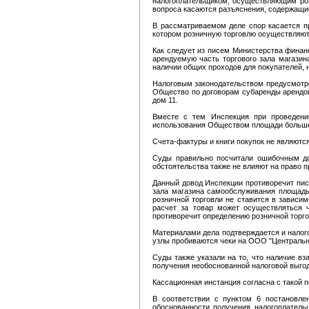
налогоплательщиком, осуществляющим роз
вопроса касаются разъяснения, содержащие
В рассматриваемом деле спор касается п
котором розничную торговлю осуществляют
Как следует из писем Министерства финанс
арендуемую часть торгового зала магазин
наличии общих проходов для покупателей,
Налоговым законодательством предусмотрен
Общество по договорам субаренды арендов
дом 11.
Вместе с тем Инспекция при проведени
использования Обществом площади больше
Счета-фактуры и книги покупок не являют
Суды правильно посчитали ошибочным дов
обстоятельства также не влияют на право 
Данный довод Инспекции противоречит пись
зала магазина самообслуживания площадью
розничной торговли не ставится в зависим
расчет за товар может осуществляться ч
противоречит определению розничной торго
Материалами дела подтверждается и налог
узлы пробиваются чеки на ООО "Центральн
Суды также указали на то, что наличие 
получения необоснованной налоговой выго
Кассационная инстанция согласна с такой п
В соответствии с пунктом 6 постановл
обоснованности получения налогоплатель