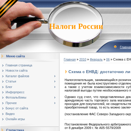
Налоги России
Главна
Меню сайта
Главная
»
2010
»
Февраль
»
06
» Схема с ЕН
Главная страница
Новости сайта
Схема с ЕНВД: достаточно ли
Каталог файлов
Налогоплательщик, занимающийся розничной
Статьи
помещения не была конструктивно отделена
Блог
а также с учетом взаимозависимости суб
налоговой выгоды путем необоснованного 
Инфорпресс
Однако суд счел, что представленных док
Фотоальбомы
арендуемую часть торгового зала магазин
Прочее
проходов для покупателей, не свидетельст
приобретенный товар, то есть можно заклю
Бонус от сайта
Видео
(постановление ФАС Северо-Западного округ
Онлайн игры
Постановление Федерального арбитражного
от 8 декабря 2009 г. № А05-5579/2009
Статистика