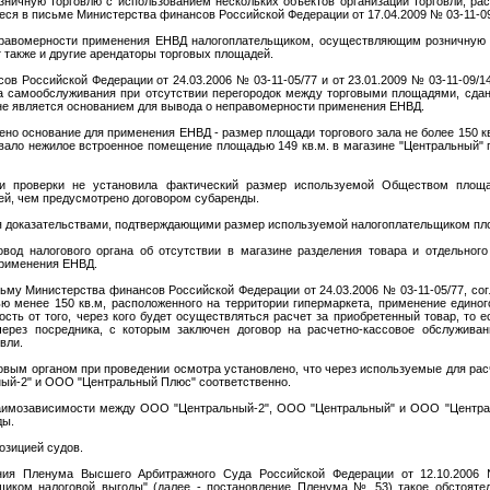
ничную торговлю с использованием нескольких объектов организации торговли, ра
ся в письме Министерства финансов Российской Федерации от 17.04.2009 № 03-11-09
равомерности применения ЕНВД налогоплательщиком, осуществляющим розничную 
 также и другие арендаторы торговых площадей.
ов Российской Федерации от 24.03.2006 № 03-11-05/77 и от 23.01.2009 № 03-11-09/1
а самообслуживания при отсутствии перегородок между торговыми площадями, сда
 не является основанием для вывода о неправомерности применения ЕНВД.
о основание для применения ЕНВД - размер площади торгового зала не более 150 к
ало нежилое встроенное помещение площадью 149 кв.м. в магазине "Центральный" по
и проверки не установила фактический размер используемой Обществом площад
й, чем предусмотрено договором субаренды.
ся доказательствами, подтверждающими размер используемой налогоплательщиком пло
од налогового органа об отсутствии в магазине разделения товара и отдельного 
применения ЕНВД.
му Министерства финансов Российской Федерации от 24.03.2006 № 03-11-05/77, сог
 менее 150 кв.м, расположенного на территории гипермаркета, применение едино
ость от того, через кого будет осуществляться расчет за приобретенный товар, то 
ерез посредника, с которым заключен договор на расчетно-кассовое обслужива
вли.
овым органом при проведении осмотра установлено, что через используемые для рас
ый-2" и ООО "Центральный Плюс" соответственно.
взаимозависимости между ООО "Центральный-2", ООО "Центральный" и ООО "Центра
ды.
озицией судов.
ения Пленума Высшего Арбитражного Суда Российской Федерации от 12.10.200
щиком налоговой выгоды" (далее - постановление Пленума № 53) такое обстоятел