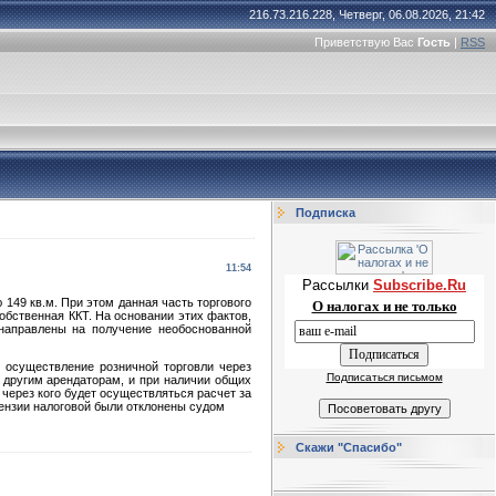
216.73.216.228, Четверг, 06.08.2026, 21:42
Приветствую Вас
Гость
|
RSS
Подписка
11:54
Рассылки
Subscribe.Ru
149 кв.м. При этом данная часть торгового
О налогах и не только
обственная ККТ. На основании этих фактов,
 направлены на получение необоснованной
о осуществление розничной торговли через
Подписаться письмом
 другим арендаторам, и при наличии общих
через кого будет осуществляться расчет за
тензии налоговой были отклонены судом
Скажи "Спасибо"