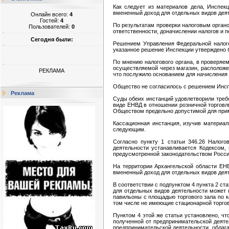
Как следует из материалов дела, Инспек
вмененный доход для отдельных видов деяте
Онлайн всего:
4
Гостей:
4
По результатам проверки налоговым органо
Пользователей:
0
ответственности, доначислении налогов и п
Сегодня были:
Решением Управления Федеральной налогов
указанное решение Инспекции утверждено 
По мнению налогового органа, в проверяе
осуществляемой через магазин, расположен
РЕКЛАМА
что послужило основанием для начисления 
Общество не согласилось с решением Инспе
Реклама
Суды обеих инстанций удовлетворили тре
виде ЕНВД в отношении розничной торговл
Обществом предельно допустимой для прим
Кассационная инстанция, изучив материал
следующим.
Согласно пункту 1 статьи 346.26 Налого
деятельности устанавливается Кодексом,
предусмотренной законодательством Россий
На территории Архангельской области ЕНВ
вмененный доход для отдельных видов деят
В соответствии с подпунктом 4 пункта 2 ст
для отдельных видов деятельности может 
павильоны с площадью торгового зала по ка
том числе не имеющие стационарной торго
Пунктом 4 этой же статьи установлено, чт
полученной от предпринимательской деяте
предпринимательской деятельности, облага