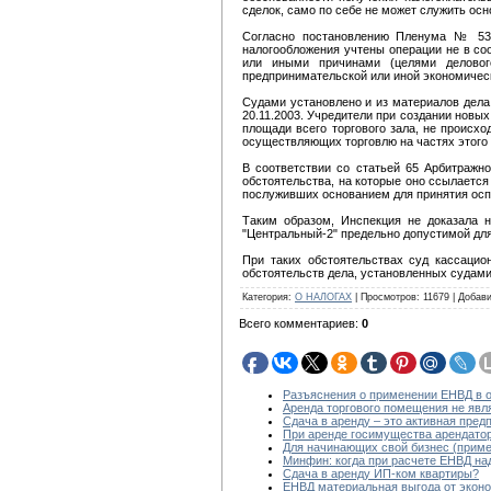
сделок, само по себе не может служить ос
Согласно постановлению Пленума № 53 
налогообложения учтены операции не в с
или иными причинами (целями деловог
предпринимательской или иной экономичес
Судами установлено и из материалов дела
20.11.2003. Учредители при создании нов
площади всего торгового зала, не происх
осуществляющих торговлю на частях этого 
В соответствии со статьей 65 Арбитражно
обстоятельства, на которые оно ссылается
послуживших основанием для принятия осп
Таким образом, Инспекция не доказала
"Центральный-2" предельно допустимой дл
При таких обстоятельствах суд кассацио
обстоятельств дела, установленных судами
Категория
:
О НАЛОГАХ
|
Просмотров
:
11679
|
Добав
Всего комментариев
:
0
Разъяснения о применении ЕНВД в о
Аренда торгового помещения не явл
Сдача в аренду – это активная пре
При аренде госимущества арендато
Для начинающих свой бизнес (приме
Минфин: когда при расчете ЕНВД на
Сдача в аренду ИП-ком квартиры?
ЕНВД материальная выгода от эконо