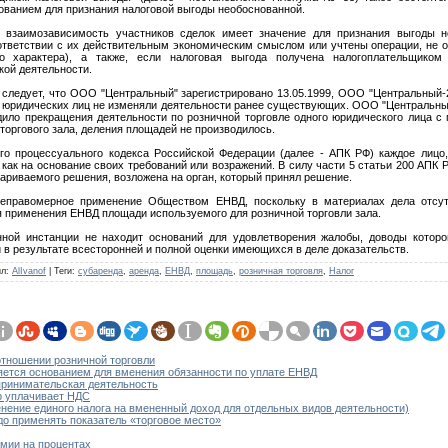
нованием для признания налоговой выгоды необоснованной.
взаимозависимость участников сделок имеет значение для признания выгоды не
оответствии с их действительным экономическим смыслом или учтены операции, не
о характера), а также, если налоговая выгода получена налогоплательщиком
кой деятельности.
 следует, что ООО "Центральный" зарегистрировано 13.05.1999, ООО "Центральный-2
ых юридических лиц не изменяли деятельности ранее существующих. ООО "Центральны
одило прекращения деятельности по розничной торговле одного юридического лица 
торгового зала, деления площадей не производилось.
го процессуального кодекса Российской Федерации (далее - АПК РФ) каждое лицо
 как на основание своих требований или возражений. В силу части 5 статьи 200 АПК 
ариваемого решения, возложена на орган, который принял решение.
 неправомерное применение Обществом ЕНВД, поскольку в материалах дела отсу
я применения ЕНВД площади используемого для розничной торговли зала.
нной инстанции не находит оснований для удовлетворения жалобы, доводы котор
 в результате всесторонней и полной оценки имеющихся в деле доказательств.
ил
:
AlIvanof
|
Теги
:
субаренда
,
аренда
,
ЕНВД
,
площадь
,
розничная торговля
,
Налог
тношении розничной торговли
яется основанием для вменения обязанности по уплате ЕНВД
дпринимательская деятельность
р уплачивает НДС
нение единого налога на вмененный доход для отдельных видов деятельности)
до применять показатель «торговое место»
мии на процентах