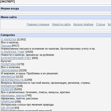
[
ЭКСПЕРТ
]
Форма входа
Меню сайта
Главная страница
Новости сайта
Каталог файлов
Статьи
Бл
Categories
О НАЛОГАХ
[11362]
Все о налогах.
Письма
[6417]
Нормативные письма в основном по налогам, бухгалтерскому учету и пр.
О НАЛОГАХ "ТАМ"
[2420]
Новости о налогах, финансах за рубежом
БУХГАЛТЕРСКИЙ УЧЕТ
[683]
Бухучет
ПОЛИТИКА
[1278]
Все о политике
ЭКОНОМИКА
[3228]
И мировая, и наша. Проблемы и их решения.
ФИНАНСЫ
[1132]
БЕЗОПАСНОСТЬ
[1299]
Вопросы безопасности частной жизни, организации, регионов, страны.
КРИМИНАЛ
[109]
РЕЛИГИЯ
[5200]
Все о религиозных течениях, плюсы, минусы, критика.
Афоризмы, притчи
[745]
Афоризмы, притчи, рассказы
ПРИРОДА
[298]
Интересные статьи про явления природы
ОБ ЭТОМ
[63]
Отношения между мужчиной женщиной