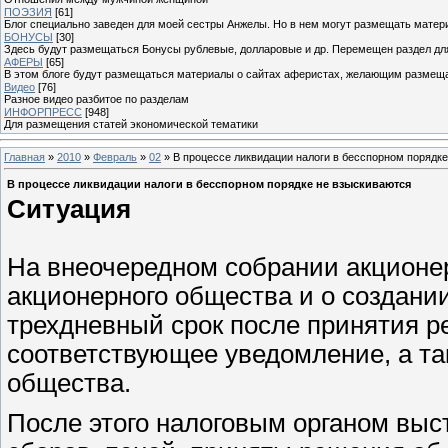
ПОЭЗИЯ
[61]
Блог специально заведен для моей сестры Анжелы. Но в нем могут размещать матери
БОНУСЫ
[30]
Здесь будут размещаться Бонусы рублевые, долларовые и др. Перемещен раздел дл
АФЕРЫ
[65]
В этом блоге будут размещаться материалы о сайтах аферистах, желающим размещат
Видео
[76]
Разное видео разбитое по разделам
ИНФОРПРЕСС
[948]
Для размещения статей экономической тематики
Главная
»
2010
»
Февраль
»
02
» В процессе ликвидации налоги в бесспорном порядк
В процессе ликвидации налоги в бесспорном порядке не взыскиваются
Ситуация
На внеочередном собрании акционе
акционерного общества и о создани
трехдневный срок после принятия р
соответствующее уведомление, а т
общества.
После этого налоговым органом выс