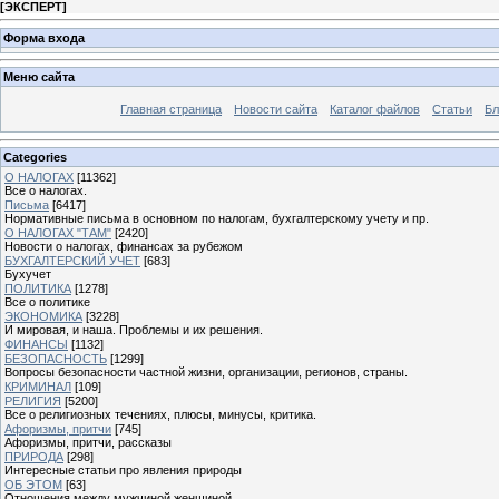
[
ЭКСПЕРТ
]
Форма входа
Меню сайта
Главная страница
Новости сайта
Каталог файлов
Статьи
Бл
Categories
О НАЛОГАХ
[11362]
Все о налогах.
Письма
[6417]
Нормативные письма в основном по налогам, бухгалтерскому учету и пр.
О НАЛОГАХ "ТАМ"
[2420]
Новости о налогах, финансах за рубежом
БУХГАЛТЕРСКИЙ УЧЕТ
[683]
Бухучет
ПОЛИТИКА
[1278]
Все о политике
ЭКОНОМИКА
[3228]
И мировая, и наша. Проблемы и их решения.
ФИНАНСЫ
[1132]
БЕЗОПАСНОСТЬ
[1299]
Вопросы безопасности частной жизни, организации, регионов, страны.
КРИМИНАЛ
[109]
РЕЛИГИЯ
[5200]
Все о религиозных течениях, плюсы, минусы, критика.
Афоризмы, притчи
[745]
Афоризмы, притчи, рассказы
ПРИРОДА
[298]
Интересные статьи про явления природы
ОБ ЭТОМ
[63]
Отношения между мужчиной женщиной