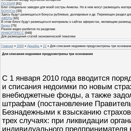
ПОЭЗИЯ
[61]
Блог специально заведен для моей сестры Анжелы. Но в нем могут размещать матери
БОНУСЫ
[30]
Здесь будут размещаться Бонусы рублевые, долларовые и др. Перемещен раздел дл
АФЕРЫ
[65]
В этом блоге будут размещаться материалы о сайтах аферистах, желающим размещат
Видео
[76]
Разное видео разбитое по разделам
ИНФОРПРЕСС
[948]
Для размещения статей экономической тематики
Главная
»
2009
»
Декабрь
»
22
» Для списания недоимки предусмотрены три основан
Для списания недоимки предусмотрены три основания
С 1 января 2010 года вводится пор
и списания недоимки по новым стра
внебюджетные фонды, а также задо
штрафам (постановление Правительс
Безнадежными к взысканию страхов
трех случаях: при ликвидации орга
индивидуального предпринимателя в