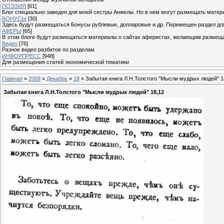
ПОЭЗИЯ
[61]
Блог специально заведен для моей сестры Анжелы. Но в нем могут размещать матери
БОНУСЫ
[30]
Здесь будут размещаться Бонусы рублевые, долларовые и др. Перемещен раздел дл
АФЕРЫ
[65]
В этом блоге будут размещаться материалы о сайтах аферистах, желающим размещат
Видео
[76]
Разное видео разбитое по разделам
ИНФОРПРЕСС
[948]
Для размещения статей экономической тематики
Главная
»
2009
»
Декабрь
»
18
» Забытая книга Л.Н.Толстого "Мысли мудрых людей" 1
Забытая книга Л.Н.Толстого "Мысли мудрых людей" 18,12