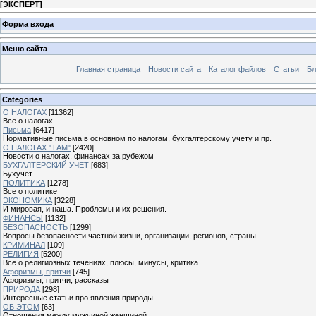
[
ЭКСПЕРТ
]
Форма входа
Меню сайта
Главная страница
Новости сайта
Каталог файлов
Статьи
Бл
Categories
О НАЛОГАХ
[11362]
Все о налогах.
Письма
[6417]
Нормативные письма в основном по налогам, бухгалтерскому учету и пр.
О НАЛОГАХ "ТАМ"
[2420]
Новости о налогах, финансах за рубежом
БУХГАЛТЕРСКИЙ УЧЕТ
[683]
Бухучет
ПОЛИТИКА
[1278]
Все о политике
ЭКОНОМИКА
[3228]
И мировая, и наша. Проблемы и их решения.
ФИНАНСЫ
[1132]
БЕЗОПАСНОСТЬ
[1299]
Вопросы безопасности частной жизни, организации, регионов, страны.
КРИМИНАЛ
[109]
РЕЛИГИЯ
[5200]
Все о религиозных течениях, плюсы, минусы, критика.
Афоризмы, притчи
[745]
Афоризмы, притчи, рассказы
ПРИРОДА
[298]
Интересные статьи про явления природы
ОБ ЭТОМ
[63]
Отношения между мужчиной женщиной