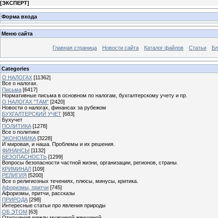
[
ЭКСПЕРТ
]
Форма входа
Меню сайта
Главная страница
Новости сайта
Каталог файлов
Статьи
Бл
Categories
О НАЛОГАХ
[11362]
Все о налогах.
Письма
[6417]
Нормативные письма в основном по налогам, бухгалтерскому учету и пр.
О НАЛОГАХ "ТАМ"
[2420]
Новости о налогах, финансах за рубежом
БУХГАЛТЕРСКИЙ УЧЕТ
[683]
Бухучет
ПОЛИТИКА
[1278]
Все о политике
ЭКОНОМИКА
[3228]
И мировая, и наша. Проблемы и их решения.
ФИНАНСЫ
[1132]
БЕЗОПАСНОСТЬ
[1299]
Вопросы безопасности частной жизни, организации, регионов, страны.
КРИМИНАЛ
[109]
РЕЛИГИЯ
[5200]
Все о религиозных течениях, плюсы, минусы, критика.
Афоризмы, притчи
[745]
Афоризмы, притчи, рассказы
ПРИРОДА
[298]
Интересные статьи про явления природы
ОБ ЭТОМ
[63]
Отношения между мужчиной женщиной