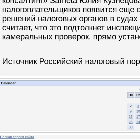
консалтинг» Sameta Юлия Кузнецова
налогоплательщиков появится еще о
решений налоговых органов в судах
считает, что это подтолкнет инспек
камеральных проверок, прямо устан
Источник Российский налоговый пор
Calendar
Пн
Вт
2
3
9
10
16
17
23
24
30
Полная версия сайта