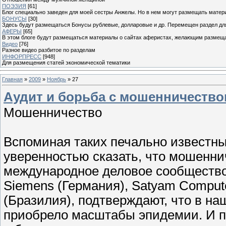
ПОЭЗИЯ
[61]
Блог специально заведен для моей сестры Анжелы. Но в нем могут размещать матери
БОНУСЫ
[30]
Здесь будут размещаться Бонусы рублевые, долларовые и др. Перемещен раздел дл
АФЕРЫ
[65]
В этом блоге будут размещаться материалы о сайтах аферистах, желающим размещат
Видео
[76]
Разное видео разбитое по разделам
ИНФОРПРЕСС
[948]
Для размещения статей экономической тематики
Главная
»
2009
»
Ноябрь
»
27
Аудит и борьба с мошенничество
Мошенничество
Вспоминая таких печально известн
уверенностью сказать, что мошенн
международное деловое сообщество
Siemens (Германия), Satyam Compute
(Бразилия), подтверждают, что в 
приобрело масштабы эпидемии. И п