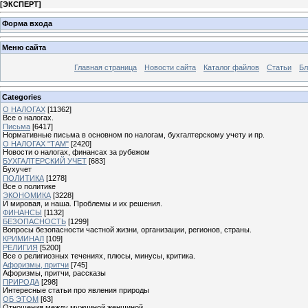
[
ЭКСПЕРТ
]
Форма входа
Меню сайта
Главная страница
Новости сайта
Каталог файлов
Статьи
Бл
Categories
О НАЛОГАХ
[11362]
Все о налогах.
Письма
[6417]
Нормативные письма в основном по налогам, бухгалтерскому учету и пр.
О НАЛОГАХ "ТАМ"
[2420]
Новости о налогах, финансах за рубежом
БУХГАЛТЕРСКИЙ УЧЕТ
[683]
Бухучет
ПОЛИТИКА
[1278]
Все о политике
ЭКОНОМИКА
[3228]
И мировая, и наша. Проблемы и их решения.
ФИНАНСЫ
[1132]
БЕЗОПАСНОСТЬ
[1299]
Вопросы безопасности частной жизни, организации, регионов, страны.
КРИМИНАЛ
[109]
РЕЛИГИЯ
[5200]
Все о религиозных течениях, плюсы, минусы, критика.
Афоризмы, притчи
[745]
Афоризмы, притчи, рассказы
ПРИРОДА
[298]
Интересные статьи про явления природы
ОБ ЭТОМ
[63]
Отношения между мужчиной женщиной