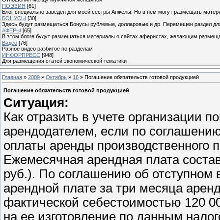
ПОЭЗИЯ
[61]
Блог специально заведен для моей сестры Анжелы. Но в нем могут размещать матери
БОНУСЫ
[30]
Здесь будут размещаться Бонусы рублевые, долларовые и др. Перемещен раздел дл
АФЕРЫ
[65]
В этом блоге будут размещаться материалы о сайтах аферистах, желающим размещат
Видео
[76]
Разное видео разбитое по разделам
ИНФОРПРЕСС
[948]
Для размещения статей экономической тематики
Главная
»
2009
»
Октябрь
»
16
» Погашение обязательств готовой продукцией
Погашение обязательств готовой продукцией
Ситуация:
Как отразить в учете организации п
арендодателем, если по соглашению 
оплаты аренды производственного 
Ежемесячная арендная плата состав
руб.). По соглашению об отступном 
арендной плате за три месяца арен
фактической себестоимостью 120 00
на ее изготовление по данным нало