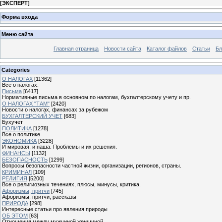
[
ЭКСПЕРТ
]
Форма входа
Меню сайта
Главная страница
Новости сайта
Каталог файлов
Статьи
Бл
Categories
О НАЛОГАХ
[11362]
Все о налогах.
Письма
[6417]
Нормативные письма в основном по налогам, бухгалтерскому учету и пр.
О НАЛОГАХ "ТАМ"
[2420]
Новости о налогах, финансах за рубежом
БУХГАЛТЕРСКИЙ УЧЕТ
[683]
Бухучет
ПОЛИТИКА
[1278]
Все о политике
ЭКОНОМИКА
[3228]
И мировая, и наша. Проблемы и их решения.
ФИНАНСЫ
[1132]
БЕЗОПАСНОСТЬ
[1299]
Вопросы безопасности частной жизни, организации, регионов, страны.
КРИМИНАЛ
[109]
РЕЛИГИЯ
[5200]
Все о религиозных течениях, плюсы, минусы, критика.
Афоризмы, притчи
[745]
Афоризмы, притчи, рассказы
ПРИРОДА
[298]
Интересные статьи про явления природы
ОБ ЭТОМ
[63]
Отношения между мужчиной женщиной