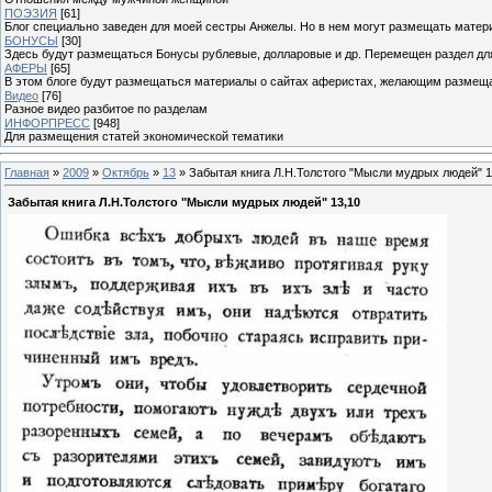
ПОЭЗИЯ
[61]
Блог специально заведен для моей сестры Анжелы. Но в нем могут размещать матери
БОНУСЫ
[30]
Здесь будут размещаться Бонусы рублевые, долларовые и др. Перемещен раздел дл
АФЕРЫ
[65]
В этом блоге будут размещаться материалы о сайтах аферистах, желающим размещат
Видео
[76]
Разное видео разбитое по разделам
ИНФОРПРЕСС
[948]
Для размещения статей экономической тематики
Главная
»
2009
»
Октябрь
»
13
» Забытая книга Л.Н.Толстого "Мысли мудрых людей" 1
Забытая книга Л.Н.Толстого "Мысли мудрых людей" 13,10