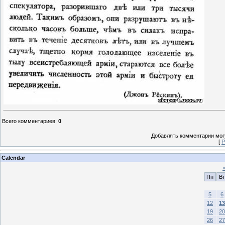
Всего комментариев
:
0
Добавлять комментарии могу
[
Р
Calendar
Пн
Вт
5
6
12
13
19
20
26
27