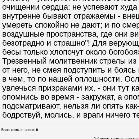
очищении сердца; не успевают худа
внутренне бывают отражаемы - внеш
умереть спокойно не дают; и по сме
воздушные пространства, где они вит
безотрадно и страшно"! Для верующе
бесы только хлопочут около богобоя
Трезвенный молитвенник стрелы из с
от него, не смея подступить и бояс
в чем, то по нашей оплошности. О
увлечься призраками их, - они тут к
опомнись во время - закружат, а опо
подсматривают, нельзя ли опять как-
бодрствуй, молись, и враги ничего т
Всего комментариев
:
0
Добавлять комментарии могу