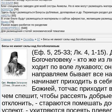
ПОЭЗИЯ
[61]
Блог специально заведен для моей сестры Анжелы. Но в нем могут размещать матери
БОНУСЫ
[30]
Здесь будут размещаться Бонусы рублевые, долларовые и др. Перемещен раздел дл
АФЕРЫ
[65]
В этом блоге будут размещаться материалы о сайтах аферистах, желающим размещат
Видео
[76]
Разное видео разбитое по разделам
ИНФОРПРЕСС
[948]
Для размещения статей экономической тематики
Главная
»
2009
»
Октябрь
»
07
» Бесы не имеют силы над богобоязливым
Бесы не имеют силы над богобоязливым
(Еф. 5, 25-33; Лк. 4, 1-15
Богочеловеку - кто же из л
ходит по воле лукавого; о
направляем бывает все на
начинает приходить в себ
Божией, тотчас приходит в
чем спешит, чтобы рассеять добрые
отклонить, - стараются помешать до
успеют, - ухитряются посеять плеве