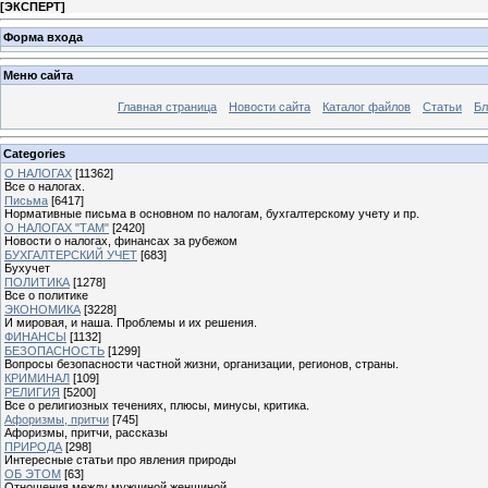
[
ЭКСПЕРТ
]
Форма входа
Меню сайта
Главная страница
Новости сайта
Каталог файлов
Статьи
Бл
Categories
О НАЛОГАХ
[11362]
Все о налогах.
Письма
[6417]
Нормативные письма в основном по налогам, бухгалтерскому учету и пр.
О НАЛОГАХ "ТАМ"
[2420]
Новости о налогах, финансах за рубежом
БУХГАЛТЕРСКИЙ УЧЕТ
[683]
Бухучет
ПОЛИТИКА
[1278]
Все о политике
ЭКОНОМИКА
[3228]
И мировая, и наша. Проблемы и их решения.
ФИНАНСЫ
[1132]
БЕЗОПАСНОСТЬ
[1299]
Вопросы безопасности частной жизни, организации, регионов, страны.
КРИМИНАЛ
[109]
РЕЛИГИЯ
[5200]
Все о религиозных течениях, плюсы, минусы, критика.
Афоризмы, притчи
[745]
Афоризмы, притчи, рассказы
ПРИРОДА
[298]
Интересные статьи про явления природы
ОБ ЭТОМ
[63]
Отношения между мужчиной женщиной