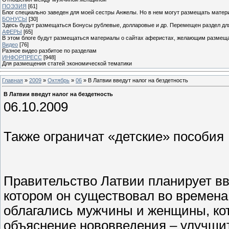
ПОЭЗИЯ
[61]
Блог специально заведен для моей сестры Анжелы. Но в нем могут размещать матери
БОНУСЫ
[30]
Здесь будут размещаться Бонусы рублевые, долларовые и др. Перемещен раздел дл
АФЕРЫ
[65]
В этом блоге будут размещаться материалы о сайтах аферистах, желающим размещат
Видео
[76]
Разное видео разбитое по разделам
ИНФОРПРЕСС
[948]
Для размещения статей экономической тематики
Главная
»
2009
»
Октябрь
»
06
» В Латвии введут налог на бездетность
В Латвии введут налог на бездетность
06.10.2009
Также ограничат «детские» пособия
Правительство Латвии планирует вве
котором он существовал во времена
облагались мужчины и женщины, ко
объяснение нововведения – улучши