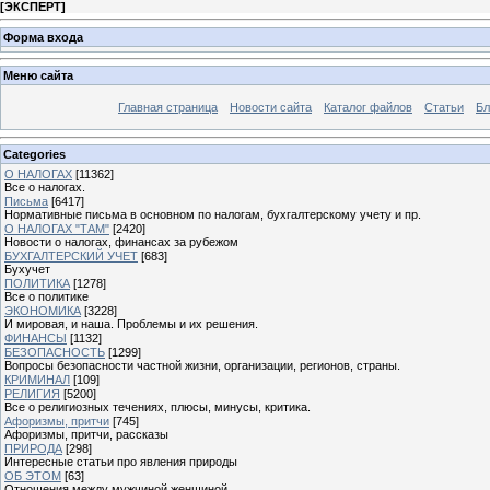
[
ЭКСПЕРТ
]
Форма входа
Меню сайта
Главная страница
Новости сайта
Каталог файлов
Статьи
Бл
Categories
О НАЛОГАХ
[11362]
Все о налогах.
Письма
[6417]
Нормативные письма в основном по налогам, бухгалтерскому учету и пр.
О НАЛОГАХ "ТАМ"
[2420]
Новости о налогах, финансах за рубежом
БУХГАЛТЕРСКИЙ УЧЕТ
[683]
Бухучет
ПОЛИТИКА
[1278]
Все о политике
ЭКОНОМИКА
[3228]
И мировая, и наша. Проблемы и их решения.
ФИНАНСЫ
[1132]
БЕЗОПАСНОСТЬ
[1299]
Вопросы безопасности частной жизни, организации, регионов, страны.
КРИМИНАЛ
[109]
РЕЛИГИЯ
[5200]
Все о религиозных течениях, плюсы, минусы, критика.
Афоризмы, притчи
[745]
Афоризмы, притчи, рассказы
ПРИРОДА
[298]
Интересные статьи про явления природы
ОБ ЭТОМ
[63]
Отношения между мужчиной женщиной