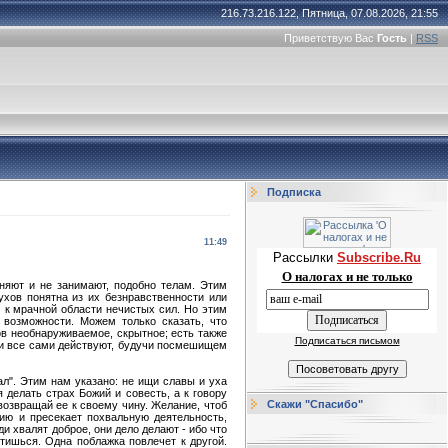
216.73.216.122, Пятница, 07.08.2026, 21:55
Приветствую Вас
Гость
|
RSS
Подписка
11:49
Рассылки
Subscribe.Ru
О налогах и не только
лняют и не занимают, подобно телам. Этим
хов понятна из их безнравственности или
 к мрачной области нечистых сил. Но этим
 возможности. Можем только сказать, что
в необнаруживаемое, скрытное; есть также
Подписаться письмом
 они все сами действуют, будучи посмешищем
нал". Этим нам указано: не ищи славы и уха
я делать страх Божий и совесть, а к говору
Скажи "Спасибо"
 возвращай ее к своему чину. Желание, чтоб
гию и пресекает похвальную деятельность,
и хвалят доброе, они дело делают - ибо что
ртишься. Одна поблажка повлечет к другой.