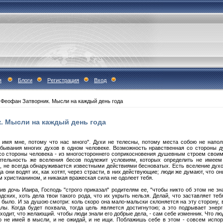
я
Блоги
Регистрация
Вход
 Феофан Затворник. Мысли на каждый день года
. Мысли на каждый день года
он имя мне, потому что нас много". Духи не телесны, потому места собою не напо
бывания многих духов в одном человеке. Возможность нравственная со стороны ду
 со стороны человека - из многостороннего соприкосновения душевным строем своим
ительность же вселения бесов подлежит условиям, которых определить не имеем
, не всегда обнаруживается известными действиями бесноватых. Есть вселение духо
а они водят их, как хотят, через страсти, в них действующие; люди же думают, что
м христианином, и никакая вражеская сила не одолеет тебя.
сив дочь Иаира, Господь "строго приказал" родителям ее, "чтобы никто об этом не з
ких, хоть дела твои такого рода, что их укрыть нельзя. Делай, что заставляет теб
 было. И за душою смотри: коль скоро она мало-мальски склоняется на эту сторону,
ы. Когда будет похвала, тогда цель является достигнутою; а это подрывает энер
одит, что желающий. чтобы люди знали его добрые дела, - сам себе изменник. Что люд
го не имей в мысли, и не ожидай, и не ищи. Поблажишь себе в этом - совсем испо