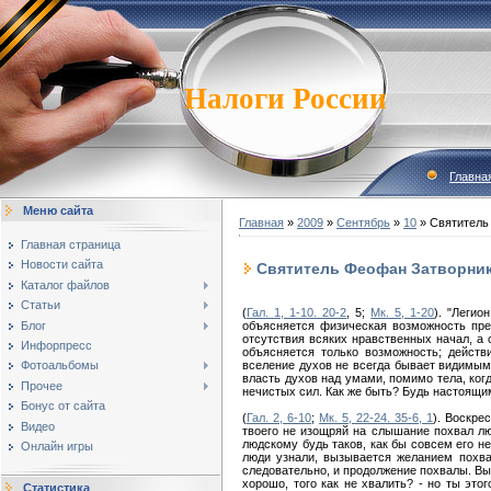
Налоги России
Главна
Меню сайта
Главная
»
2009
»
Сентябрь
»
10
» Святитель
Главная страница
Новости сайта
Святитель Феофан Затворник
Каталог файлов
Статьи
(
Гал. 1, 1-10. 20-2
, 5;
Мк. 5, 1-20
). "Леги
Блог
объясняется физическая возможность пре
отсутствия всяких нравственных начал, а
Инфорпресс
объясняется только возможность; действ
вселение духов не всегда бывает видимым
Фотоальбомы
власть духов над умами, помимо тела, когд
Прочее
нечистых сил. Как же быть? Будь настоящи
Бонус от сайта
(
Гал. 2, 6-10
;
Мк. 5, 22-24. 35-6, 1
). Воскре
Видео
твоего не изощряй на слышание похвал людс
людскому будь таков, как бы совсем его не
Онлайн игры
люди узнали, вызывается желанием похвал
следовательно, и продолжение похвалы. Вых
хорошо, того как не хвалить? - но ты это
Статистика