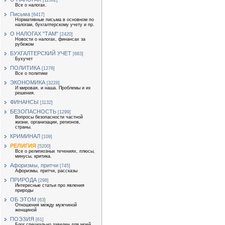
[11362]
Все о налогах.
Письма
[6417]
Нормативные письма в основном по
налогам, бухгалтерскому учету и пр.
О НАЛОГАХ "ТАМ"
[2420]
Новости о налогах, финансах за
рубежом
БУХГАЛТЕРСКИЙ УЧЕТ
[683]
Бухучет
ПОЛИТИКА
[1278]
Все о политике
ЭКОНОМИКА
[3228]
И мировая, и наша. Проблемы и их
решения.
ФИНАНСЫ
[1132]
БЕЗОПАСНОСТЬ
[1299]
Вопросы безопасности частной
жизни, организации, регионов,
страны.
КРИМИНАЛ
[109]
РЕЛИГИЯ
[5200]
Все о религиозных течениях, плюсы,
минусы, критика.
Афоризмы, притчи
[745]
Афоризмы, притчи, рассказы
ПРИРОДА
[298]
Интересные статьи про явления
природы
ОБ ЭТОМ
[63]
Отношения между мужчиной
женщиной
ПОЭЗИЯ
[61]
Блог специально заведен для моей