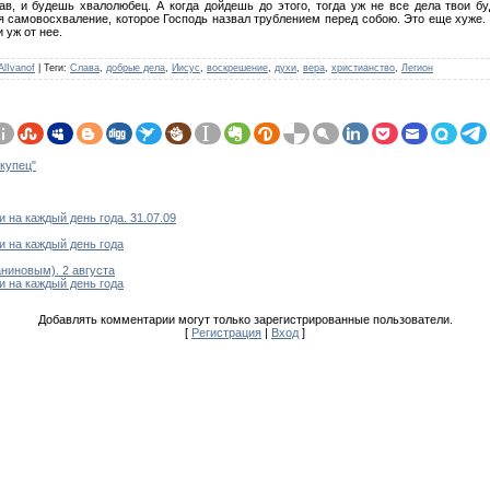
в, и будешь хвалолюбец. А когда дойдешь до этого, тогда уж не все дела твои бу
я самовосхваление, которое Господь назвал трублением перед собою. Это еще хуже.
и уж от нее.
AlIvanof
|
Теги
:
Слава
,
добрые дела
,
Иисус
,
воскрешение
,
духи
,
вера
,
христианство
,
Легион
 купец"
на каждый день года. 31.07.09
 на каждый день года
ниновым). 2 августа
 на каждый день года
Добавлять комментарии могут только зарегистрированные пользователи.
[
Регистрация
|
Вход
]