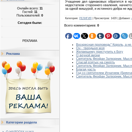
Учащение дел одинаковых обратится в нра
недостатком стороннего хваления, начнетс
Онлайн всего:
11
за одной мишурой, и истинного добра не жд
Гостей:
11
Пользователей:
0
Категория
:
РЕЛИГИЯ
|
Просмотров
:
1420
|
Добавил
:
Сегодня были:
Всего комментариев
:
0
РЕКЛАМА
Воскресная проповедь" Король, а не
Он - твердыня моя
Желающему приступить к Богу
Реклама
О вечной жизни
Святитель Феофан Затворник. Мысли 
Спасай взятых на смерть
Святитель Феофан Затворник. Мысли
Благая часть
Год со святителем Игнатием (Брянча
Святитель Феофан Затворник. Мысли
Категории раздела
О НАЛОГАХ