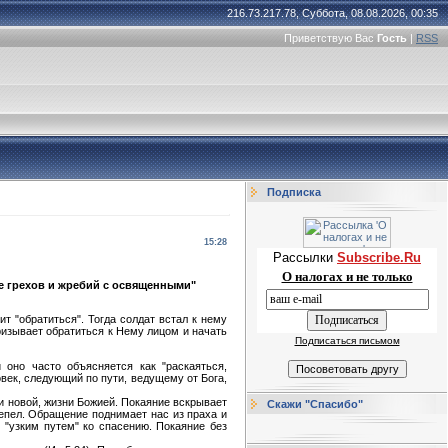
216.73.217.78, Суббота, 08.08.2026, 00:35
Приветствую Вас
Гость
|
RSS
Подписка
15:28
Рассылки
Subscribe.Ru
О налогах и не только
ие грехов и жребий с освященными"
т "обратиться". Тогда солдат встал к нему
призывает обратиться к Нему лицом и начать
Подписаться письмом
и оно часто объясняется как "раскаяться,
овек, следующий по пути, ведущему от Бога,
ни новой, жизни Божией. Покаяние вскрывает
Скажи "Спасибо"
пепел. Обращение поднимает нас из праха и
 "узким путем" ко спасению. Покаяние без