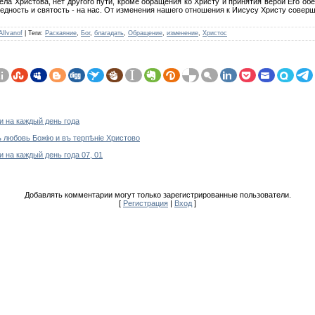
ла Христова, нет другого пути, кроме обращения ко Христу и принятия верой Его об
аведность и святость - на нас. От изменения нашего отношения к Иисусу Христу совер
AlIvanof
|
Теги
:
Раскаяние
,
Бог
,
благадать
,
Обращение
,
изменение
,
Христос
 на каждый день года
 любовь Божiю и въ терпѣнiе Христово
 на каждый день года 07, 01
Добавлять комментарии могут только зарегистрированные пользователи.
[
Регистрация
|
Вход
]