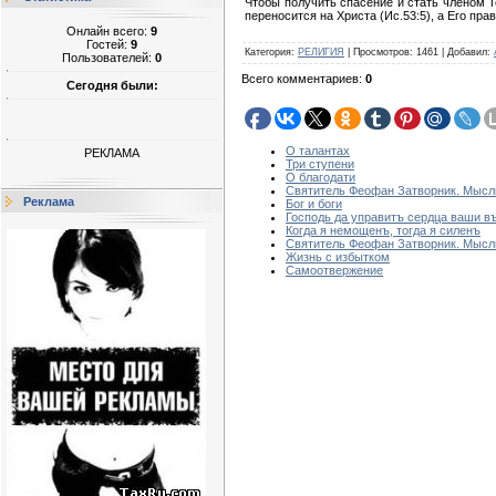
Чтобы получить спасение и стать членом Те
переносится на Христа (Ис.53:5), а Его пр
Онлайн всего:
9
Гостей:
9
Категория
:
РЕЛИГИЯ
|
Просмотров
:
1461
|
Добавил
:
Пользователей:
0
Всего комментариев
:
0
Сегодня были:
О талантах
РЕКЛАМА
Три ступени
О благодати
Святитель Феофан Затворник. Мысли
Реклама
Бог и боги
Господь да управитъ сердца ваши въ
Когда я немощенъ, тогда я силенъ
Святитель Феофан Затворник. Мысли
Жизнь с избытком
Самоотвержение