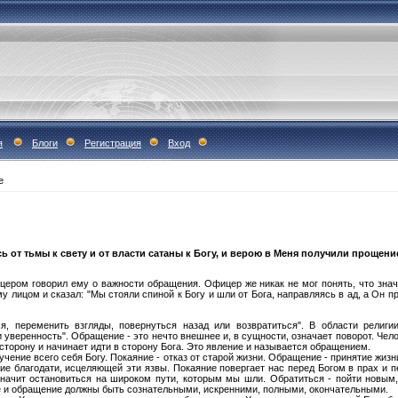
я
Блоги
Регистрация
Вход
е
ь от тьмы к свету и от власти сатаны к Богу, и верою в Меня получили прощен
ером говорил ему о важности обращения. Офицер же никак не мог понять, что значи
му лицом и сказал: "Мы стояли спиной к Богу и шли от Бога, направляясь в ад, а Он 
я, переменить взгляды, повернуться назад или возвратиться". В области религи
 уверенность". Обращение - это нечто внешнее и, в сущности, означает поворот. Чел
сторону и начинает идти в сторону Бога. Это явление и называется обращением.
учение всего себя Богу. Покаяние - отказ от старой жизни. Обращение - принятие жиз
е благодати, исцеляющей эти язвы. Покаяние повергает нас перед Богом в прах и 
 значит остановиться на широком пути, которым мы шли. Обратиться - пойти новым,
ие и обращение должны быть сознательными, искренними, полными, окончательными.