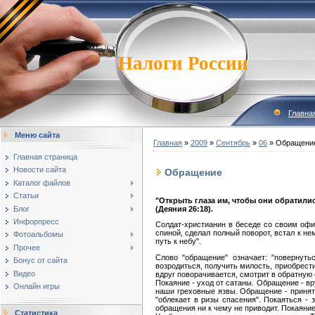
Налоги России
Главна
Меню сайта
Главная
»
2009
»
Сентябрь
»
06
» Обращени
Главная страница
Новости сайта
Обращение
Каталог файлов
Статьи
"Открыть глаза им, чтобы они обратилис
Блог
(Деяния 26:18).
Инфорпресс
Солдат-христианин в беседе со своим офиц
спиной, сделал полный поворот, встал к не
Фотоальбомы
путь к небу".
Прочее
Слово "обращение" означает: "повернутьс
Бонус от сайта
возродиться, получить милость, приобрести
Видео
вдруг поворачивается, смотрит в обратную 
Покаяние - уход от сатаны. Обращение - вр
Онлайн игры
наши греховные язвы. Обращение - приняти
"облекает в ризы спасения". Покаяться -
обращения ни к чему не приводит. Покаян
Статистика