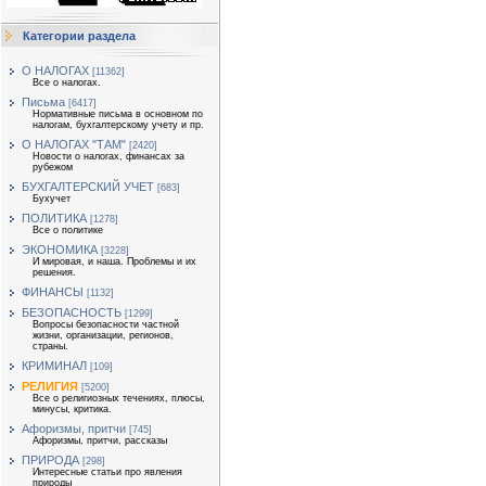
Категории раздела
О НАЛОГАХ
[11362]
Все о налогах.
Письма
[6417]
Нормативные письма в основном по
налогам, бухгалтерскому учету и пр.
О НАЛОГАХ "ТАМ"
[2420]
Новости о налогах, финансах за
рубежом
БУХГАЛТЕРСКИЙ УЧЕТ
[683]
Бухучет
ПОЛИТИКА
[1278]
Все о политике
ЭКОНОМИКА
[3228]
И мировая, и наша. Проблемы и их
решения.
ФИНАНСЫ
[1132]
БЕЗОПАСНОСТЬ
[1299]
Вопросы безопасности частной
жизни, организации, регионов,
страны.
КРИМИНАЛ
[109]
РЕЛИГИЯ
[5200]
Все о религиозных течениях, плюсы,
минусы, критика.
Афоризмы, притчи
[745]
Афоризмы, притчи, рассказы
ПРИРОДА
[298]
Интересные статьи про явления
природы