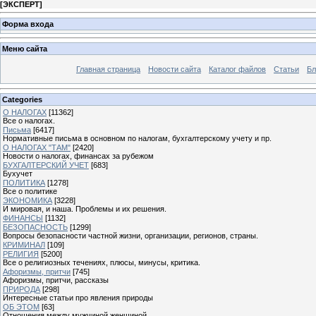
[
ЭКСПЕРТ
]
Форма входа
Меню сайта
Главная страница
Новости сайта
Каталог файлов
Статьи
Бл
Categories
О НАЛОГАХ
[11362]
Все о налогах.
Письма
[6417]
Нормативные письма в основном по налогам, бухгалтерскому учету и пр.
О НАЛОГАХ "ТАМ"
[2420]
Новости о налогах, финансах за рубежом
БУХГАЛТЕРСКИЙ УЧЕТ
[683]
Бухучет
ПОЛИТИКА
[1278]
Все о политике
ЭКОНОМИКА
[3228]
И мировая, и наша. Проблемы и их решения.
ФИНАНСЫ
[1132]
БЕЗОПАСНОСТЬ
[1299]
Вопросы безопасности частной жизни, организации, регионов, страны.
КРИМИНАЛ
[109]
РЕЛИГИЯ
[5200]
Все о религиозных течениях, плюсы, минусы, критика.
Афоризмы, притчи
[745]
Афоризмы, притчи, рассказы
ПРИРОДА
[298]
Интересные статьи про явления природы
ОБ ЭТОМ
[63]
Отношения между мужчиной женщиной