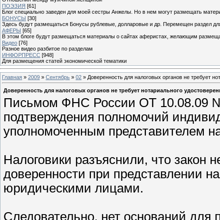
ПОЭЗИЯ
[61]
Блог специально заведен для моей сестры Анжелы. Но в нем могут размещать матери
БОНУСЫ
[30]
Здесь будут размещаться Бонусы рублевые, долларовые и др. Перемещен раздел дл
АФЕРЫ
[65]
В этом блоге будут размещаться материалы о сайтах аферистах, желающим размещат
Видео
[76]
Разное видео разбитое по разделам
ИНФОРПРЕСС
[948]
Для размещения статей экономической тематики
Главная
»
2009
»
Сентябрь
»
02
» Доверенность для налоговых органов не требует но
Доверенность для налоговых органов не требует нотариального удостоверен
Письмом ФНС России ОТ 10.08.09 №
подтверждения полномочий индивид
уполномоченным представителем н
Налоговики разъяснили, что закон 
доверенности при представлении на
юридическими лицами.
Следовательно, нет оснований для 