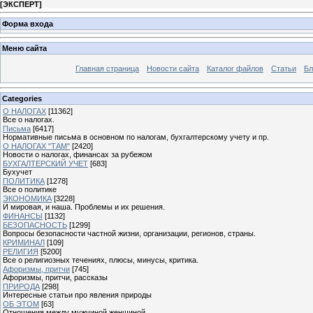
[
ЭКСПЕРТ
]
Форма входа
Меню сайта
Главная страница
Новости сайта
Каталог файлов
Статьи
Бл
Categories
О НАЛОГАХ
[11362]
Все о налогах.
Письма
[6417]
Нормативные письма в основном по налогам, бухгалтерскому учету и пр.
О НАЛОГАХ "ТАМ"
[2420]
Новости о налогах, финансах за рубежом
БУХГАЛТЕРСКИЙ УЧЕТ
[683]
Бухучет
ПОЛИТИКА
[1278]
Все о политике
ЭКОНОМИКА
[3228]
И мировая, и наша. Проблемы и их решения.
ФИНАНСЫ
[1132]
БЕЗОПАСНОСТЬ
[1299]
Вопросы безопасности частной жизни, организации, регионов, страны.
КРИМИНАЛ
[109]
РЕЛИГИЯ
[5200]
Все о религиозных течениях, плюсы, минусы, критика.
Афоризмы, притчи
[745]
Афоризмы, притчи, рассказы
ПРИРОДА
[298]
Интересные статьи про явления природы
ОБ ЭТОМ
[63]
Отношения между мужчиной женщиной