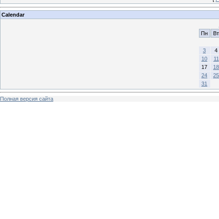
Calendar
Пн
Вт
3
4
10
11
17
18
24
25
31
Полная версия сайта