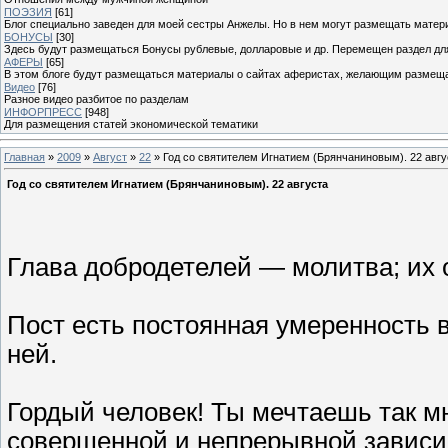
ПОЭЗИЯ
[61]
Блог специально заведен для моей сестры Анжелы. Но в нем могут размещать матери
БОНУСЫ
[30]
Здесь будут размещаться Бонусы рублевые, долларовые и др. Перемещен раздел дл
АФЕРЫ
[65]
В этом блоге будут размещаться материалы о сайтах аферистах, желающим размещат
Видео
[76]
Разное видео разбитое по разделам
ИНФОРПРЕСС
[948]
Для размещения статей экономической тематики
Главная
»
2009
»
Август
»
22
» Год со святителем Игнатием (Брянчаниновым). 22 авгу
Год со святителем Игнатием (Брянчаниновым). 22 августа
Глава добродетелей — молитва; их 
Пост есть постоянная умеренность 
ней.
Гордый человек! Ты мечтаешь так мн
совершенной и непрерывной зависи