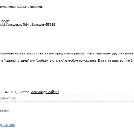
ожно использовать сервисы:
Google:
zer/bin/answer.py?hl=ru&answer=55918
бликуйте ее в каталогах статей или предложите разместить владельцам других сайтов
те "каталог статей" или "добавить статью" в любом поисковике. В статье разместите 
(02.02.2011) |
Автор
:
Александр Зайцев
одвижение
ижении
одвижении