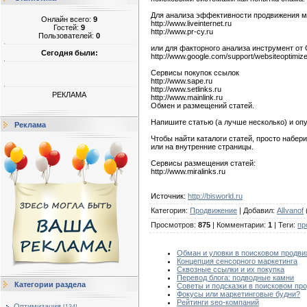
Для анализа эффективности продвижения м
Онлайн всего:
9
http://www.liveinternet.ru
Гостей:
9
http://www.pr-cy.ru
Пользователей:
0
или для факторного анализа инструмент от 
Сегодня были:
http://www.google.com/support/websiteoptimi
Сервисы покупок ссылок
http://www.sape.ru
http://www.setlinks.ru
РЕКЛАМА
http://www.mainlink.ru
Обмен и размещений статей.
Напишите статью (а лучше несколько) и опу
Реклама
Чтобы найти каталоги статей, просто набери
или на внутренние страницы.
Сервисы размещения статей:
http://www.miralinks.ru
Источник
:
http://bisworld.ru
Категория
:
Продвижение
|
Добавил
:
AlIvanof
Просмотров
:
875
|
Комментарии
:
1
|
Теги
:
пр
Обман и уловки в поисковом продв
Концепция сенсорного маркетинга
Сквозные ссылки и их покупка
Перевод блога: подводные камни
Категории раздела
Советы и подсказки в поисковом пр
Фокусы или маркетинговые будни?
Рейтинги seo-компаний
Оптимизация