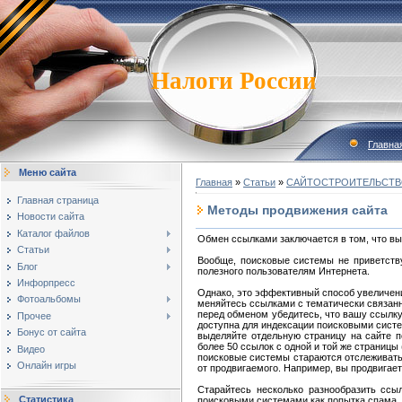
Налоги России
Главна
Меню сайта
Главная
»
Статьи
»
САЙТОСТРОИТЕЛЬСТ
Главная страница
Методы продвижения сайта
Новости сайта
Каталог файлов
Обмен ссылками заключается в том, что вы
Статьи
Вообще, поисковые системы не приветств
Блог
полезного пользователям Интернета.
Инфорпресс
Однако, это эффективный способ увеличени
Фотоальбомы
меняйтесь ссылками с тематически связан
перед обменом убедитесь, что вашу ссылку
Прочее
доступна для индексации поисковыми систе
Бонус от сайта
выделяйте отдельную страницу на сайте п
более 50 ссылок с одной и той же страницы
Видео
поисковые системы стараются отслеживать 
Онлайн игры
от продвигаемого. Например, вы продвигаете
Старайтесь несколько разнообразить ссы
Статистика
поисковыми системами как попытка спама.