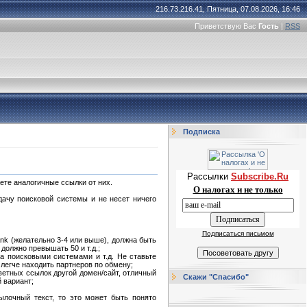
216.73.216.41, Пятница, 07.08.2026, 16:46
Приветствую Вас
Гость
|
RSS
Подписка
Рассылки
Subscribe.Ru
ете аналогичные ссылки от них.
О налогах и не только
ачу поисковой системы и не несет ничего
Подписаться письмом
nk (желательно 3-4 или выше), должна быть
олжно превышать 50 и т.д.;
а поисковыми системами и т.д. Не ставьте
 легче находить партнеров по обмену;
ветных ссылок другой домен/сайт, отличный
Скажи "Спасибо"
й вариант;
ылочный текст, то это может быть понято