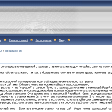
я
Каталог статей
Регистрация
Вход
ВО
»
Продвижение
 со специально отведенной страницы ставите ссылки на другие сайты, сами же получа
уют обмен ссылками, так как в большинстве случаев он имеет целью изменить выд
я ссылочной популярности, если соблюдать несколько простых правил:
ными сайтами. Обмен с нетематическими сайтами малоэффективен;
 разместят на "хорошей" странице. То есть страница должна иметь некоторый PageRa
мами, размещаемая ссылка должна быть прямая, общее число ссылок на странице не д
од обмен ссылками. Она должна иметь некоторый PageRank, быть проиндексирован
 (иначе часть ссылок может быть не учтена поисковыми системами). Это поможет вам
взаимные ссылки, поэтому, если есть возможность, используйте для размещения от
 ресурс site1.com, а ответные ссылки ставите на ресурсе site2.com - это оптимальны
лочный текст. Если все внешние ссылки на ваш сайт будут иметь одинаковый сс