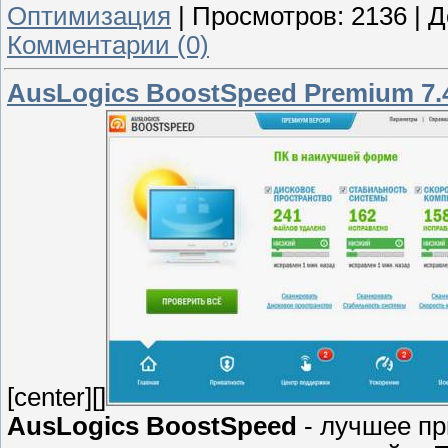
Оптимизация
|
Просмотров:
2136
|
Д
Комментарии (0)
AusLogics BoostSpeed Premium 7.4.
[center][]
AusLogics BoostSpeed
- лучшее пр