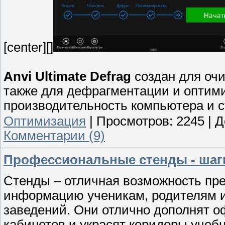
[center][]
Anvi Ultimate Defrag
создан для очи
также для дефрагментации и оптими
производительность компьютера и с
Оптимизация
|
Просмотров:
2245
|
Д
Комментарии (9)
Профессиональные стенды - шаги
Стенды – отличная возможность пр
информацию ученикам, родителям и
заведений. Они отлично дополнят 
кабинетов и украсят коридоры учеб