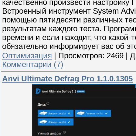
качественно произвести настройку 
Встроенный инструмент System Advi
помощью пятидесяти различных тес
результатам каждого теста. Програ
времени и если находит, что какой-
обязательно информирует вас об эт
Оптимизация
|
Просмотров:
2469
|
Д
Комментарии (7)
Anvi Ultimate Defrag Pro 1.1.0.1305