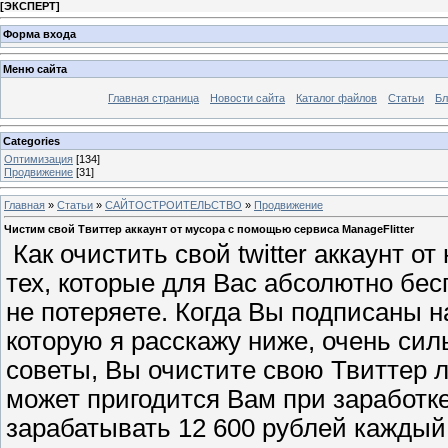
[
ЭКСПЕРТ
]
Форма входа
Меню сайта
Главная страница
Новости сайта
Каталог файлов
Статьи
Бл
Categories
Оптимизация
[134]
Продвижение
[31]
Главная
»
Статьи
»
САЙТОСТРОИТЕЛЬСТВО
»
Продвижение
Чистим свой Твиттер аккаунт от мусора с помощью сервиса ManageFlitter
Как очистить свой twitter аккаунт от
тех, которые для Вас абсолютно бес
не потеряете. Когда Вы подписаны н
которую я расскажу ниже, очень сил
советы, Вы очистите свою Твиттер л
может пригодится Вам при заработке 
зарабатывать 12 600 рублей каждый