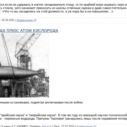
тся если не удержать в клетке зачарованную птицу, то по крайней мере вырвать перо из
ть стекла, зато начинают приносить из школы отличные оценки и даже самостоятельно
т: «Что-то вы засиделись на этой должности, а уж пора бы и на повышение…».
а:
02.03.2011
|
Комментарии (0)
ОДА ПЛЮС АТОМ КИСЛОРОДА
инными установками, поднятая англичанами после войны
"арийская наука" и "неарийская наука". В том же году из немецкой научно-техническо
 - перекисью водорода. Причины "пропажи" раскрылись лишь после поражения гитлер
ан II ранга Л.С.ШАПИРО | Добавил:
AlIvanof
| Дата:
27.02.2010
|
Комментарии (0)