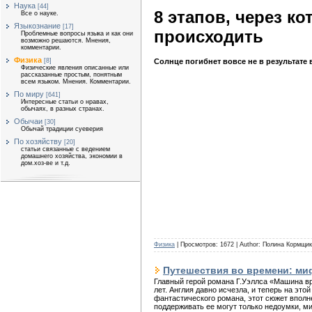
Наука
[44]
8 этапов, через ко
Все о науке.
Языкознание
[17]
происходить
Проблемные вопросы языка и как они
возможно решаются. Мнения,
комментарии.
Физика
Солнце погибнет вовсе не в результате
[8]
Физические явления описанные или
рассказанные простым, понятным
всем языком. Мнения. Комментарии.
По миру
[641]
Интересные статьи о нравах,
обычаях, в разных странах.
Обычаи
[30]
Обычай традиции суеверия
По хозяйству
[20]
статьи связанные с ведением
домашнего хозяйства, экономии в
дом.хоз-ве и т.д.
Физика
| Просмотров: 1672 | Author: Полина Кормщи
Путешествия во времени: ми
Главный герой романа Г.Уэллса «Машина в
лет. Англия давно исчезла, и теперь на это
фантастического романа, этот сюжет вполн
поддерживать ее могут только недоумки, м