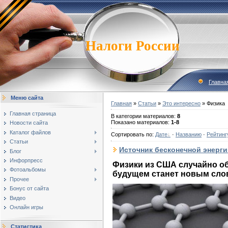
Налоги России
Главна
Меню сайта
Главная
»
Статьи
»
Это интересно
» Физика
Главная страница
В категории материалов
:
8
Показано материалов
:
1-8
Новости сайта
Каталог файлов
Сортировать по
:
Дате
·
Названию
·
Рейтинг
Статьи
Источник бесконечной энерги
Блог
Инфорпресс
Физики из США случайно о
Фотоальбомы
будущем станет новым слов
Прочее
Бонус от сайта
Видео
Онлайн игры
Статистика