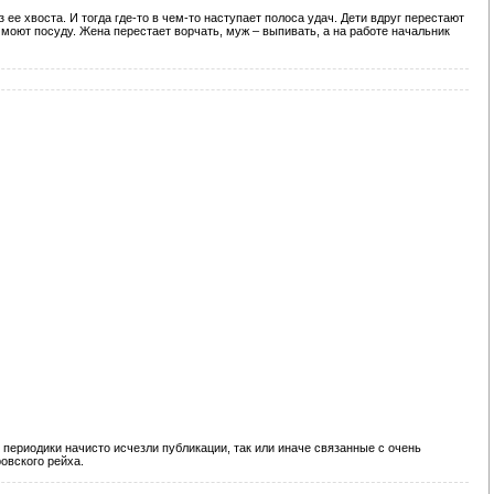
 ее хвоста. И тогда где-то в чем-то наступает полоса удач. Дети вдруг перестают
 моют посуду. Жена перестает ворчать, муж – выпивать, а на работе начальник
й периодики начисто исчезли публикации, так или иначе связанные с очень
овского рейха.