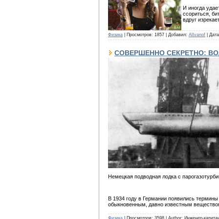
И иногда удае
ссориться, би
вдруг изрекае
Физика
| Просмотров: 1857 | Добавил:
AlIvanof
| Дат
СОВЕРШЕННО СЕКРЕТНО: В
Немецкая подводная лодка с парогазотурб
В 1934 году в Германии появились термины 
обыкновенным, давно известным веществом
Физика
| Просмотров: 3598 | Author: Инженер-капит