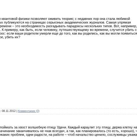
 квантовой физики позволяют оживить теорию; с недавних пор она стала любимой
рых публикуются на страницах серьезных академических журналов. Самая упрямая
ремени – это необходимость разгадывать парадоксы нескольких типов. Вот, например,
. К примеру, как быть, если человеку, путешествующему во времени, случится убить 
рос: если ваши родители умерли еще до того, как вы родились, как вы могли появиться
е, убить их?
а:
08.11.2012
|
Комментарии (0)
поймать за хвост волшебную птицу Удачи. Каждый караулит эту птицу, держа клетку 
ачинание заканчивалось не «как всегда», а так, как планировалось (то есть, хорошо),
каких проблем, одни радости, на работе – чтоб начальство ценило, сослуживцы уважал