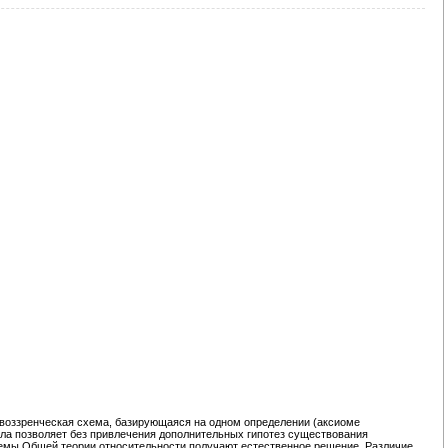
оззренческая схема, базирующаяся на одном определении (аксиоме
сла позволяет без привлечения дополнительных гипотез существования
емы Общей теории относительности получают естественное решение. Различие