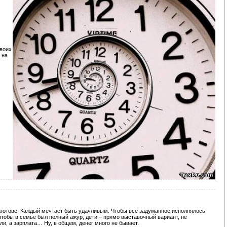
своих
 на
наготове. Каждый мечтает быть удачливым. Чтобы все задуманное исполнялось,
 чтобы в семье был полный ажур, дети – прямо выставочный вариант, не
и, а зарплата… Ну, в общем, денег много не бывает.