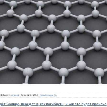
| Добавил:
pimposa
| Дата:
02.07.2018
|
Комментарии (1)
дёт Солнце, перед тем, как погибнуть, и как это будет происх