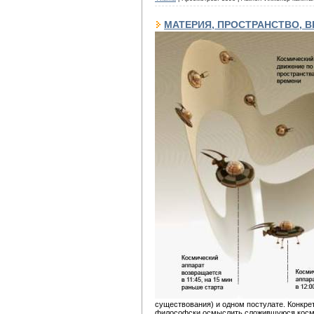
МАТЕРИЯ, ПРОСТРАНСТВО, ВРЕ
существования) и одном постулате. Конкре
философски осмыслить сложившуюся космол