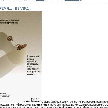
МЯ... - ВЗГЛЯД.
Сформулирована внутренне непротиворечивая миров
тизация понятий материи, пространства, времени, придание им функционального смы
огическую картину мира. Во вновь предлагаемой системе понятий известные пробл