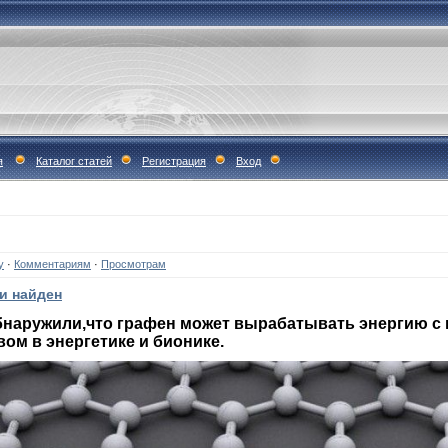
я
Каталог статей
Регистрация
Вход
у
·
Комментариям
·
Просмотрам
и найден
бнаружили,что графен может вырабатывать энергию 
ом в энергетике и бионике.