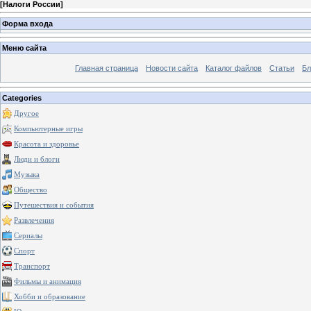
[
Налоги России
]
Форма входа
Меню сайта
Главная страница
Новости сайта
Каталог файлов
Статьи
Бл
Categories
Другое
Компьютерные игры
Красота и здоровье
Люди и блоги
Музыка
Общество
Путешествия и события
Развлечения
Сериалы
Спорт
Транспорт
Фильмы и анимация
Хобби и образование