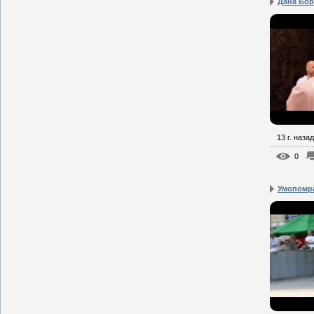
Дана Бори
13 г. назад
0
Умопомр