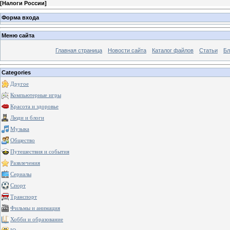
[
Налоги России
]
Форма входа
Меню сайта
Главная страница
Новости сайта
Каталог файлов
Статьи
Бл
Categories
Другое
Компьютерные игры
Красота и здоровье
Люди и блоги
Музыка
Общество
Путешествия и события
Развлечения
Сериалы
Спорт
Транспорт
Фильмы и анимация
Хобби и образование