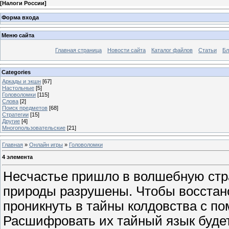
[
Налоги России
]
Форма входа
Меню сайта
Главная страница
Новости сайта
Каталог файлов
Статьи
Бл
Categories
Аркады и экшн
[67]
Настольные
[5]
Головоломки
[115]
Слова
[2]
Поиск предметов
[68]
Стратегии
[15]
Другие
[4]
Многопользовательские
[21]
Главная
»
Онлайн игры
»
Головоломки
4 элемента
Несчастье пришло в волшебную стра
природы разрушены. Чтобы восстано
проникнуть в тайны колдовства с по
Расшифровать их тайный язык будет