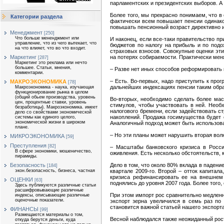
парламентских и президентских выборов. А
Более того, мы прекрасно понимаем, что в
Категории раздела
фактически всем повышает пенсии одинаков
повышать пенсионный возраст директивно и 
Менеджмент
[250]
Что больше мененджмент или
И наконец, если все-таки правительство п
управление, что из чего вытекает, что
бюджетов по налогу на прибыль и по подо
на что влияет, что во что входит.
страховых взносов. Совокупные оценки эт
Маркетинг
на потерях собираемости. Практически ме
[287]
Маркетинг это реклама или нечто
большее. Статьи, мнения,
– Разве нет иных способов реформировать
комментарии.
– Есть. Во-первых, надо приступить к про
МАКРОЭКОНОМИКА
[78]
дальнейших индексациях пенсии таким обра
Макроэкономика - наука, изучающая
функционирование рынка в целом
(общий обьем производства, уровень
Во-вторых, необходимо сделать более ма
цен, процентные ставки, уровень
стимулов, чтобы участвовать в ней. Необ
безработицы). Макроэкономика. имеет
налогового бремени, если задействовать с
дело со свойствами экономической
накоплений. Продажа госимущества будет о
системы как единого целого,
экономической жизни в широком
Аналогичный подход может быть использова
плане.
– Но эти планы может нарушить вторая вол
МИКРОЭКОНОМИКА
[59]
Преступления
[82]
– Масштабы банковского кризиса в Росси
В сфере экономики, мошеничество,
оживления. Есть несколько обстоятельств, 
пирамиды.
Безопасность
Дело в том, что около 80% вклада в падени
[184]
экон.безопасность, бизнеса, частная
квартале 2009-го. Второй – отток капита
кризиса рефинансировать ее на внешнем 
ОЦЕНКИ
[63]
поднялись до уровня 2007 года. Более того,
Здесь публикуются различные статьи
расшифровывающие различные
При этом импорт рос сравнительно медлен
индексы, описывающие различные
оценочные показатели.
экспорт зерна увеличился в семь раз по
становится важной статьей нашего экспорта
ФИНАНСЫ
[99]
Размещаются материалы о том,
Весной наблюдался также неожиданный рост
откуда берутся деньги, куда