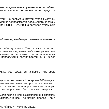
хема, предложенная правительством сейчас,
да на пенсию. А раз так, значит, придется
ствий. Во-первых, снизятся доходы местных
адению собираемости подоходного налога и
ия ЕСН 1,5–2% ВВП, а потеряет столько же
мой взгляд, необходимо изменить акценты в
 работодателями. У них сейчас недостает
на мой взгляд, можно избежать увеличения
продаже, а о передаче в состав пенсионных
 приватизации растягивается на 20–30 лет.
мика уже находится на пороге некоторого
ки от экспорта в IV квартале 2008 года и I
ийских компаний, которые не смогли из-за
на основные товары российского экспорта
е они подросли на 5% – это заметный рост.
имели революционные изменения. Например,
живился и все, что можно, продал. Зерно
альнейшее углубление спада.