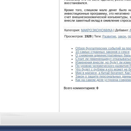
восстановился.
Кроме того, слишком мало денег было на
инвестиционные программы, это негативно 
счет внешнеэкономической конъюнктуры, з
внесли заметный вклад в оживление спроса
Категория
:
МАКРОЭКОНОМИКА
|
Добавил
:
A
Просмотров
:
1928
|
Теги
:
Развитие
,
закон
,
п
Обзор бухгалтерских событий за п
10 самых странных законов о сексе
О снижении административных барьер
Стоит ли «вмененщику» отказыватьс
Изменения внесли, но будут ли изм
По уровню человеческого развития 
Что будет с рублем и кто может не б
Мир в кризисе, а Китай богатеет. Как
Закон о защите персональных данны
Как на самом деле устроена соврем
Всего комментариев
:
0