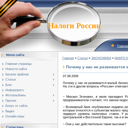
Налоги России
Главна
Меню сайта
Главная
»
Статьи
»
ЭКОНОМИКА
»
МАКРОЭ
Главная страница
Почему у нас не развивается
Новости сайта
Каталог файлов
07.08.2009
Статьи
Почему у нас не развивается малый бизне
Блог
На эти и другие вопросы «России» отвечае
Инфорпресс
Фотоальбомы
– Михаил Эгонович, в июле президент Р
предприниматели считают, что закона недос
Прочее
Бонус от сайта
– Всемирный банк опубликовал недавно ре
которые относятся к субъектам малого пре
Видео
лидирует уровень налоговых ставок. У р
Онлайн игры
Центральной и Восточной Европе, так и в м
– Они у нас действительно такие высокие?
Статистика