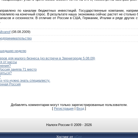
правлено по каналам бюджетных инвестиций. Государственные компании, наприм
повлияло на конечный спрос. В результате наша экономика сейчас растет не столько 
апасов и сезонности. В отличие от России в США, Германии, Италии и ряде других 
.
lIvanof
(08.08.2009)
редпринимательство
рошедшию неделю
ов для малого бизнеса (из встречи в Звенигороде 5.08.09)
я от кассы
енения?
Россия заняла 71 место
ояться?
?
х-что нужно знать специалисту.
енная Россия
Добавлять комментарии могут только зарегистрированные пользователи.
[
Регистрация
|
Вход
]
Налоги России © 2009 - 2026
Хостинг от
uCoz