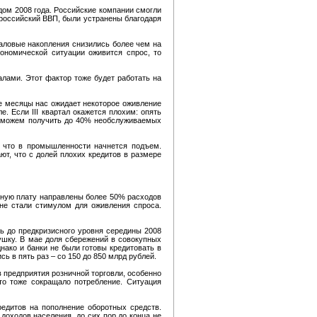
дом 2008 года. Российские компании смогли
 российский ВВП, были устранены благодаря
 валовые накопления снизились более чем на
ономической ситуации оживится спрос, то
талами. Этот фактор тоже будет работать на
ие месяцы нас ожидает некоторое оживление
. Если III квартал окажется плохим: опять
мы можем получить до 40% необслуживаемых
о, что в промышленности начнется подъем.
ют, что с долей плохих кредитов в размере
тную плату направлены более 50% расходов
 не стали стимулом для оживления спроса.
ь до предкризисного уровня середины 2008
ушку. В мае доля сбережений в совокупных
нако и банки не были готовы кредитовать в
ь в пять раз – со 150 до 850 млрд рублей.
 предприятия розничной торговли, особенно
это тоже сокращало потребление. Ситуация
едитов на пополнение оборотных средств.
доходов населения, до сих пор до конца не