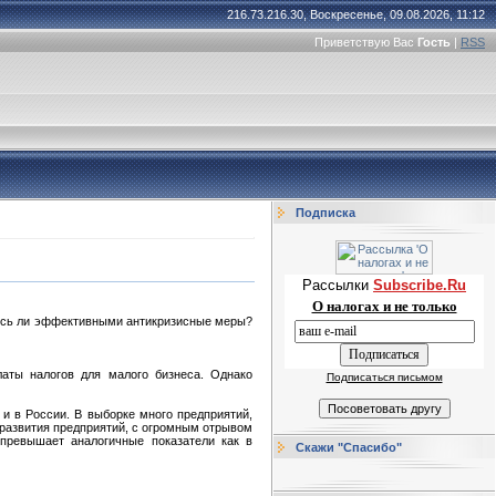
216.73.216.30, Воскресенье, 09.08.2026, 11:12
Приветствую Вас
Гость
|
RSS
Подписка
Рассылки
Subscribe.Ru
О налогах и не только
лись ли эффективными антикризисные меры?
аты налогов для малого бизнеса. Однако
Подписаться письмом
и в России. В выборке много предприятий,
 развития предприятий, с огромным отрывом
 превышает аналогичные показатели как в
Скажи "Спасибо"