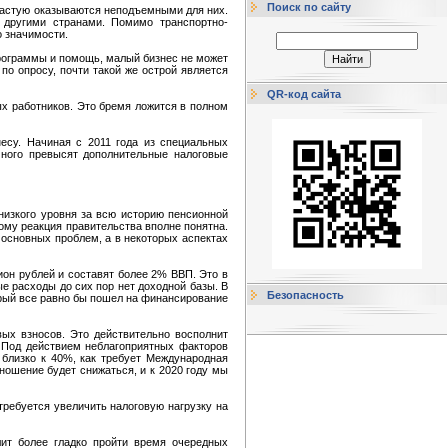
Поиск по сайту
ачастую оказываются неподъемными для них.
 другими странами. Помимо транспортно-
о значимости.
программы и помощь, малый бизнес не может
по опросу, почти такой же острой является
QR-код сайта
ых работников. Это бремя ложится в полном
есу. Начиная с 2011 года из специальных
много превысят дополнительные налоговые
 низкого уровня за всю историю пенсионной
ому реакция правительства вполне понятна.
 основных проблем, а в некоторых аспектах
ион рублей и составят более 2% ВВП. Это в
е расходы до сих пор нет доходной базы. В
Безопасность
орый все равно бы пошел на финансирование
ых взносов. Это действительно восполнит
 Под действием неблагоприятных факторов
 близко к 40%, как требует Международная
ношение будет снижаться, и к 2020 году мы
требуется увеличить налоговую нагрузку на
лит более гладко пройти время очередных