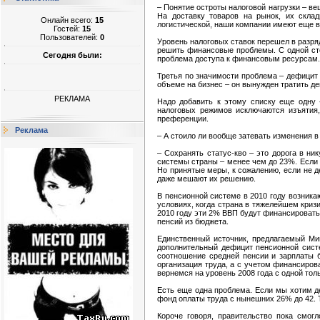
– Понятие остроты налоговой нагрузки – в
На доставку товаров на рынок, их скла
Онлайн всего:
15
логистической, наши компании имеют еще в
Гостей:
15
Пользователей:
0
Уровень налоговых ставок перешел в разря
решить финансовые проблемы. С одной стор
Сегодня были:
проблема доступа к финансовым ресурсам.
Третья по значимости проблема – дефицит 
объеме на бизнес – он вынужден тратить ден
РЕКЛАМА
Надо добавить к этому списку еще одну 
налоговых режимов исключаются изъятия,
преференции.
Реклама
– А стоило ли вообще затевать изменения в
– Сохранять статус-кво – это дорога в ни
системы страны – менее чем до 23%. Если 
Но принятые меры, к сожалению, если не д
даже мешают их решению.
В пенсионной системе в 2010 году возника
условиях, когда страна в тяжелейшем криз
2010 году эти 2% ВВП будут финансировать
пенсий из бюджета.
Единственный источник, предлагаемый Ми
дополнительный дефицит пенсионной сист
соотношение средней пенсии и зарплаты б
организация труда, а с учетом финансиров
вернемся на уровень 2008 года с одной тол
Есть еще одна проблема. Если мы хотим де
фонд оплаты труда с нынешних 26% до 42. 
Короче говоря, правительство пока смог