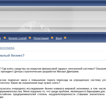
я
Каталог статей
Регистрация
Вход
КОНОМИКА
 малый бизнес?
с? Где взять средства на покрытие финансовой «дыры» пенсионной системы? Оказа
т президент Центра стратегических разработок Михаил Дмитриев.
оссии подписал закон о повышении порога перехода на упрощенную систему упл
таточно. Какие же ограничения еще нужно снять?
зультаты очередного исследования бизнес-климата мировой экономики, в том числе 
дпринимательства. Меня поразило то, что среди проблем, являющихся барьерами для
оссийских предпринимателей степень неудовлетворенности ставками значительно
ире.