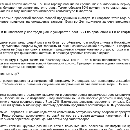
тельный приток капитала – он был гораздо больше по сравнению с аналогичным перио
д, больше, чем заняли внутри страны. Таким образом 80% причин, по которым падал
кам 2008 года внешнеэкономической конъюнктуре II квартала.
 связи с проблемой запасов готовой продукции на складах. В I квартале этого года
льное пришлось на сокращение запасов. Если во 2-м полугодии за счет внешнеэк
I и III кварталах у нас традиционно ускоряется рост ВВП по сравнению с I и IV квар
 даже если предстоящий рост и не будет устойчивым, то в любом случае в ближайш
 Дальнейший подъем будет зависеть от внешнеэкономической ситуации в III квартале
дприятия не будут пополнять запасы, продолжится сжатие конечного спроса, тогда 
е потери для финансовой системы и резкое углубление кризиса в стране.
конъюнктуры будет таким же благополучным, как и II, то высока вероятность тог
да мы можем получить мягкий банковский кризис. Предварительные оценки показыва
ся без системных потрясений.
изисных мер?
ыстроило приоритеты антикризисной программы. На социальные трансферты и зарабо
й стабильности и снижения социальной напряженности это полезные меры. Но они
оды населения в реальном выражении в середине весны практически восстановилис
и? Население их не потратило. Люди положили их на банковские депозиты и под под
нию с маем прошлого года с 7 до 17%. Банковские депозиты выросли в три раза. Од
ньги им девать было некуда, поэтому депозиты кредитных организаций в ЦБ увеличилис
амме – торговля. С начала года стали испытывать острую нехватку оборотных средств
. Резко обеднел ассортимент, который не соответствовал доходам населения. И 
их рисков перестали давать деньги сетям под залог товаров.
ержать хотя бы крупные розничные сети с помощью мер, облегчающих получение кр
 товарооборот упал в критический момент почти на 9% и, несмотря на быстрый рост 