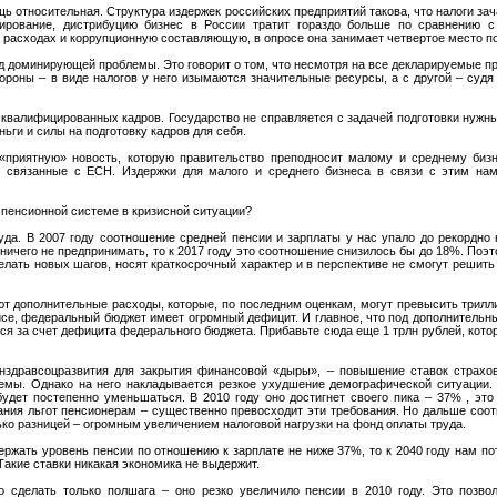
ещь относительная. Структура издержек российских предприятий такова, что налоги з
дирование, дистрибуцию бизнес в России тратит гораздо больше по сравнению с
 расходах и коррупционную составляющую, в опросе она занимает четвертое место п
д доминирующей проблемы. Это говорит о том, что несмотря на все декларируемые 
оны – в виде налогов у него изымаются значительные ресурсы, а с другой – судя 
квалифицированных кадров. Государство не справляется с задачей подготовки нужн
ьги и силы на подготовку кадров для себя.
«приятную» новость, которую правительство преподносит малому и среднему бизн
 связанные с ЕСН. Издержки для малого и среднего бизнеса в связи с этим на
 пенсионной системе в кризисной ситуации?
куда. В 2007 году соотношение средней пенсии и зарплаты у нас упало до рекордно
ничего не предпринимать, то к 2017 году это соотношение снизилось бы до 18%. Поэт
елать новых шагов, носят краткосрочный характер и в перспективе не смогут решить
ют дополнительные расходы, которые, по последним оценкам, могут превысить трилл
исе, федеральный бюджет имеет огромный дефицит. И главное, что под дополнительны
ся за счет дефицита федерального бюджета. Прибавьте сюда еще 1 трлн рублей, кот
нздравсоцразвития для закрытия финансовой «дыры», – повышение ставок страхов
емы. Однако на него накладывается резкое ухудшение демографической ситуации.
удет постепенно уменьшаться. В 2010 году оно достигнет своего пика – 37% , это
ания льгот пенсионерам – существенно превосходит эти требования. Но дальше соот
ько разницей – огромным увеличением налоговой нагрузки на фонд оплаты труда.
ржать уровень пенсии по отношению к зарплате не ниже 37%, то к 2040 году нам по
Такие ставки никакая экономика не выдержит.
ло сделать только полшага – оно резко увеличило пенсии в 2010 году. Это позво