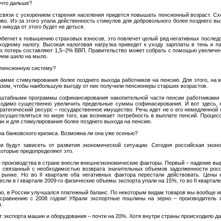
 что дальше?
 связи с ускорением старения населения придется повышать пенсионный возраст. С
о. Из-за этого упала действенность стимулов для добровольного более позднего выхо
никуда от этого будет не деться.
рибегнет к повышению страховых взносов, это повлечет целый ряд негативных послед
ходному налогу. Высокая налоговая нагрузка приведет к уходу зарплаты в тень и п
их потерь составляют 1,5–2% ВВП. Правительство может собрать с помощью увеличен
няем шило на мыло.
 пенсионную систему?
грамме стимулирования более позднего выхода работников на пенсию. Для этого, на 
зом, чтобы наибольшую выгоду от них получили пенсионеры старших возрастов.
сштабными программы софинансирования накопительной части пенсии работниками и
ходимо существенно увеличить предельные суммы софинасирования. И вот здесь, 
тратегический ресурс – государственное имущество. Речь идет не о его немедленной 
существляться по мере того, как возникает потребность в выплате пенсий. Процесс
н и для стимулирования более позднего выхода на пенсию.
на банковского кризиса. Возможна ли она уже осенью?
и будут зависеть от развития экономической ситуации. Сегодня российская эконо
которые предопределяют это.
е производства в стране внесли внешнеэкономические факторы. Первый – падение выруч
ла, связанный с необходимостью возврата значительных объемов задолженности росс
рынке. Но во II квартале оба негативных фактора перестали действовать. Цены 
 если в I квартале 2009-го физические объемы экспорта упали на 15%, то во II квартал
но, в России улучшался платежный баланс. По некоторым видам товаров мы вообще 
 сравнению с 2008 годом! Убрали экспортные пошлины на зерно – производитель о
.
 экспорта машин и оборудования – почти на 20%. Хотя внутри страны происходило д