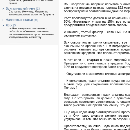
тратяться, финанасы это не только
деньги.
Во II квартале мы впервые испытали значи
занять на внешних рынках порядка $22 млр
Бухгалтерский учет
[23]
беспрецедентно благоприятной даже по мер
Статьи по бухучету. Мнения по
законодательным актам по бухучету.
Рост производства должен был начаться и в
Налоговые статьи
[68]
50%. Инвестиции упали на 15%, все оста
предприятиям придется пополнять запасы.
ЖКХ
[5]
любые материалы связанные с
работой, проблемами, законами,
И наконец, третий фактор – сезонный. Во I
постановлениями и др. по жилижно-
оживление экономики.
коммунальному хозяйству
Вся совокупность причин свидетельствует:
экономики по сравнению с 1-м полугодием.
отхлынет капитал, экспорт снизится, пре
банковских кредитов. Это повлечет огромны
А вот если III квартал в плане мировой 
Предприятия станут погашать кредиты. Тог
10% от кредитного портфеля банки справят
– Ощутимо ли в экономике влияние антикр
– К сожалению, правительство неудачно в
в этом году. Для сохранения политическо
Почему?
Благодаря трансфертам правительства дох
года. Но что произошло дальше с деньгам
расходах населения увеличилась по сравне
такое рискованное время экономику. Эти де
Еще один недосмотр в антикризисной прогр
сети. Они приостановили закупки товаров
усугубилась и тем, что банки из-за возросш
Правительству, конечно, надо было подд
Поскольку это не было сделано, розничный