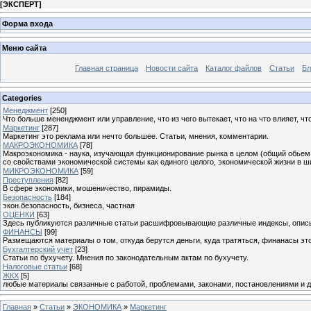
[
ЭКСПЕРТ
]
Форма входа
Меню сайта
Главная страница
Новости сайта
Каталог файлов
Статьи
Бл
Categories
Менеджмент
[250]
Что больше мененджмент или управление, что из чего вытекает, что на что влияет, что
Маркетинг
[287]
Маркетинг это реклама или нечто большее. Статьи, мнения, комментарии.
МАКРОЭКОНОМИКА
[78]
Макроэкономика - наука, изучающая функционирование рынка в целом (общий обьем п
со свойствами экономической системы как единого целого, экономической жизни в ш
МИКРОЭКОНОМИКА
[59]
Преступления
[82]
В сфере экономики, мошеничество, пирамиды.
Безопасность
[184]
экон.безопасность, бизнеса, частная
ОЦЕНКИ
[63]
Здесь публикуются различные статьи расшифровывающие различные индексы, опис
ФИНАНСЫ
[99]
Размещаются материалы о том, откуда берутся деньги, куда тратяться, финанасы это
Бухгалтерский учет
[23]
Статьи по бухучету. Мнения по законодательным актам по бухучету.
Налоговые статьи
[68]
ЖКХ
[5]
любые материалы связанные с работой, проблемами, законами, постановлениями и 
Главная
»
Статьи
»
ЭКОНОМИКА
»
Маркетинг