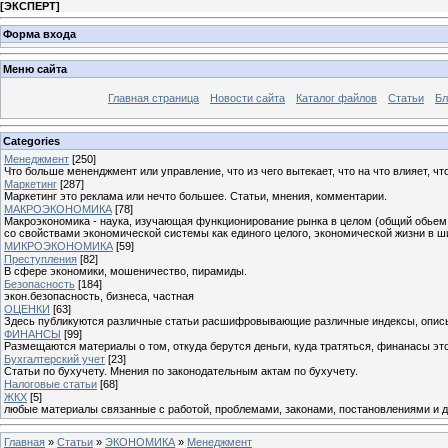
[
ЭКСПЕРТ
]
Форма входа
Меню сайта
Главная страница
Новости сайта
Каталог файлов
Статьи
Бл
Categories
Менеджмент
[250]
Что больше мененджмент или управление, что из чего вытекает, что на что влияет, что
Маркетинг
[287]
Маркетинг это реклама или нечто большее. Статьи, мнения, комментарии.
МАКРОЭКОНОМИКА
[78]
Макроэкономика - наука, изучающая функционирование рынка в целом (общий обьем п
со свойствами экономической системы как единого целого, экономической жизни в ш
МИКРОЭКОНОМИКА
[59]
Преступления
[82]
В сфере экономики, мошеничество, пирамиды.
Безопасность
[184]
экон.безопасность, бизнеса, частная
ОЦЕНКИ
[63]
Здесь публикуются различные статьи расшифровывающие различные индексы, опис
ФИНАНСЫ
[99]
Размещаются материалы о том, откуда берутся деньги, куда тратяться, финанасы это
Бухгалтерский учет
[23]
Статьи по бухучету. Мнения по законодательным актам по бухучету.
Налоговые статьи
[68]
ЖКХ
[5]
любые материалы связанные с работой, проблемами, законами, постановлениями и 
Главная
»
Статьи
»
ЭКОНОМИКА
»
Менеджмент