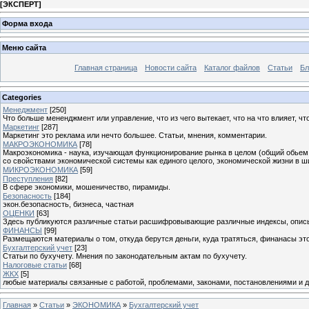
[
ЭКСПЕРТ
]
Форма входа
Меню сайта
Главная страница
Новости сайта
Каталог файлов
Статьи
Бл
Categories
Менеджмент
[250]
Что больше мененджмент или управление, что из чего вытекает, что на что влияет, что
Маркетинг
[287]
Маркетинг это реклама или нечто большее. Статьи, мнения, комментарии.
МАКРОЭКОНОМИКА
[78]
Макроэкономика - наука, изучающая функционирование рынка в целом (общий обьем п
со свойствами экономической системы как единого целого, экономической жизни в ш
МИКРОЭКОНОМИКА
[59]
Преступления
[82]
В сфере экономики, мошеничество, пирамиды.
Безопасность
[184]
экон.безопасность, бизнеса, частная
ОЦЕНКИ
[63]
Здесь публикуются различные статьи расшифровывающие различные индексы, опис
ФИНАНСЫ
[99]
Размещаются материалы о том, откуда берутся деньги, куда тратяться, финанасы это
Бухгалтерский учет
[23]
Статьи по бухучету. Мнения по законодательным актам по бухучету.
Налоговые статьи
[68]
ЖКХ
[5]
любые материалы связанные с работой, проблемами, законами, постановлениями и 
Главная
»
Статьи
»
ЭКОНОМИКА
»
Бухгалтерский учет