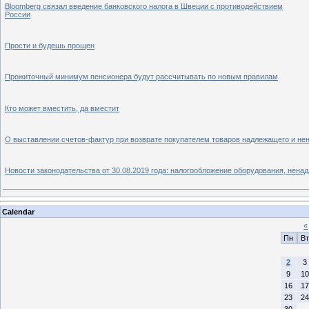
Bloomberg связал введение банковского налога в Швеции с противодействием
России
Прости и будешь прощен
Прожиточный минимум пенсионера будут рассчитывать по новым правилам
Кто может вместить, да вместит
О выставлении счетов-фактур при возврате покупателем товаров надлежащего и нен
Новости законодательства от 30.08.2019 года: налогообложение оборудования, нена
Calendar
«
Пн
Вт
2
3
9
10
16
17
23
24