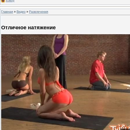
Юмор
Главная
»
Видео
»
Развлечения
Отличное натяжение