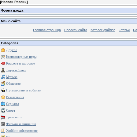
[
Налоги России
]
Форма входа
Меню сайта
Главная страница
Новости сайта
Каталог файлов
Статьи
Бл
Categories
Другое
Компьютерные игры
Красота и здоровье
Люди и блоги
Музыка
Общество
Путешествия и события
Развлечения
Сериалы
Спорт
Транспорт
Фильмы и анимация
Хобби и образование