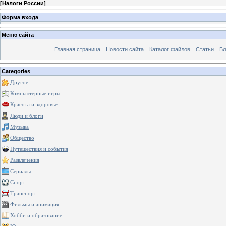
[
Налоги России
]
Форма входа
Меню сайта
Главная страница
Новости сайта
Каталог файлов
Статьи
Бл
Categories
Другое
Компьютерные игры
Красота и здоровье
Люди и блоги
Музыка
Общество
Путешествия и события
Развлечения
Сериалы
Спорт
Транспорт
Фильмы и анимация
Хобби и образование