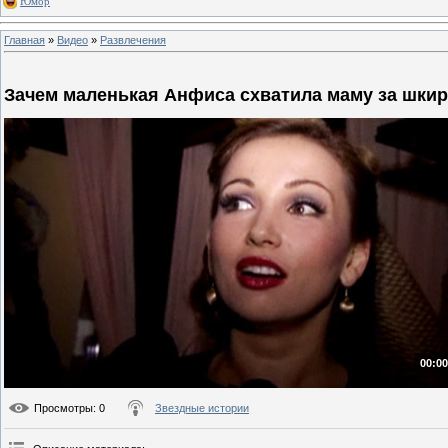
Юмор
Главная
»
Видео
»
Развлечения
Зачем маленькая Анфиса схватила маму за шкир
00:00
Просмотры
: 0
Звездные истории