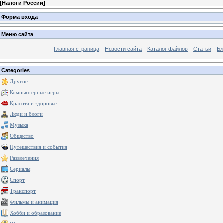
[
Налоги России
]
Форма входа
Меню сайта
Главная страница
Новости сайта
Каталог файлов
Статьи
Бл
Categories
Другое
Компьютерные игры
Красота и здоровье
Люди и блоги
Музыка
Общество
Путешествия и события
Развлечения
Сериалы
Спорт
Транспорт
Фильмы и анимация
Хобби и образование