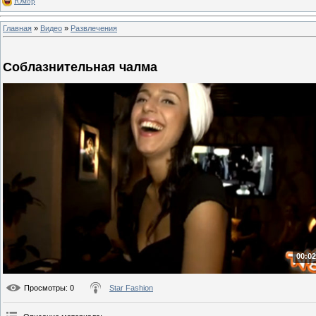
Юмор
Главная
»
Видео
»
Развлечения
Соблазнительная чалма
00:02
Просмотры
: 0
Star Fashion