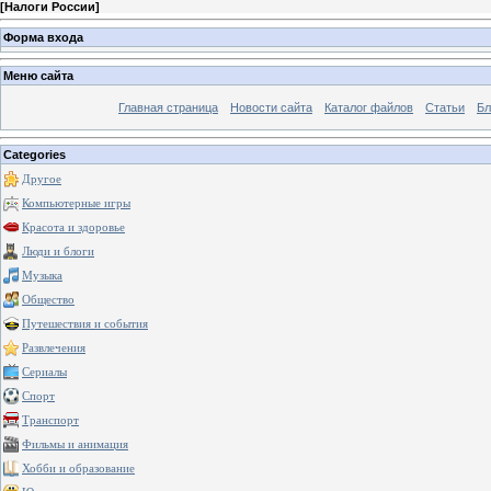
[
Налоги России
]
Форма входа
Меню сайта
Главная страница
Новости сайта
Каталог файлов
Статьи
Бл
Categories
Другое
Компьютерные игры
Красота и здоровье
Люди и блоги
Музыка
Общество
Путешествия и события
Развлечения
Сериалы
Спорт
Транспорт
Фильмы и анимация
Хобби и образование